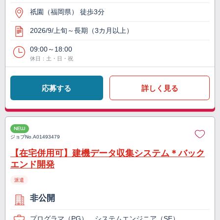
祇園（福岡県） 徒歩3分
2026/9/上旬～長期（3カ月以上）
09:00～18:00
休日：土・日・祝
応募する
詳しく見る
NEW
ジョブNo.
A01493479
【在宅併用可】建機データ収集システム＊バック
エンド開発
派遣
非公開
プログラマ（PG）、システムエンジニア（SE）