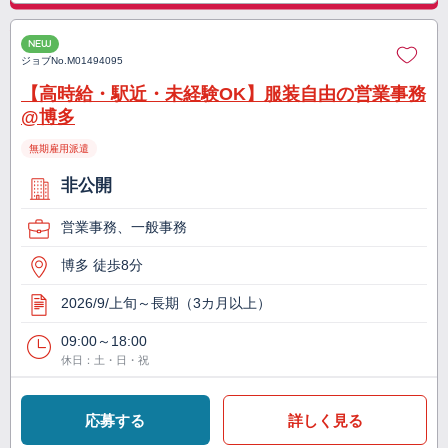
NEW
ジョブNo.
M01494095
【高時給・駅近・未経験OK】服装自由の営業事務
@博多
無期雇用派遣
非公開
営業事務、一般事務
博多 徒歩8分
2026/9/上旬～長期（3カ月以上）
09:00～18:00
休日：土・日・祝
応募する
詳しく見る