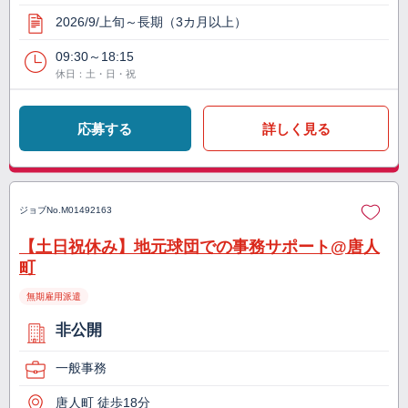
2026/9/上旬～長期（3カ月以上）
09:30～18:15
休日：土・日・祝
応募する
詳しく見る
ジョブNo.
M01492163
【土日祝休み】地元球団での事務サポート@唐人
町
無期雇用派遣
非公開
一般事務
唐人町 徒歩18分