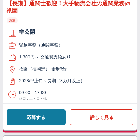
【長期】通関士歓迎！大手物流会社の通関業務@
祇園
派遣
非公開
貿易事務（通関事務）
1,300円～ 交通費支給あり
祇園（福岡県） 徒歩3分
2026/9/上旬～長期（3カ月以上）
09:00～17:00
休日：土・日・祝
応募する
詳しく見る