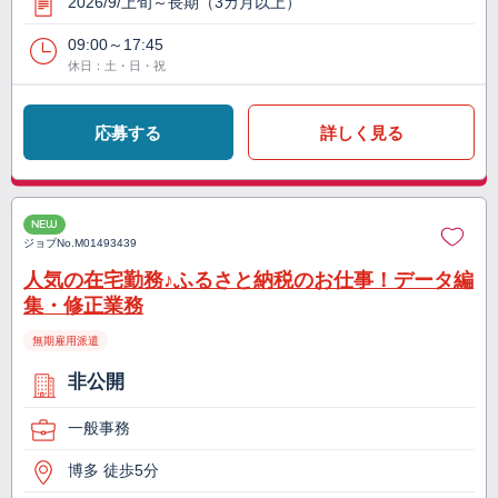
2026/9/上旬～長期（3カ月以上）
09:00～17:45
休日：土・日・祝
応募する
詳しく見る
NEW
ジョブNo.
M01493439
人気の在宅勤務♪ふるさと納税のお仕事！データ編
集・修正業務
無期雇用派遣
非公開
一般事務
博多 徒歩5分