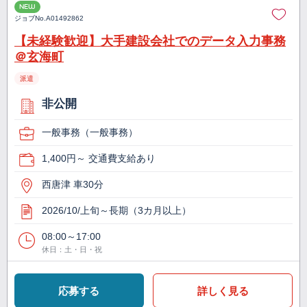
NEW
ジョブNo.
A01492862
【未経験歓迎】大手建設会社でのデータ入力事務
＠玄海町
派遣
非公開
一般事務（一般事務）
1,400円～ 交通費支給あり
西唐津 車30分
2026/10/上旬～長期（3カ月以上）
08:00～17:00
休日：土・日・祝
応募する
詳しく見る