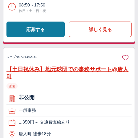
08:50～17:50
休日：土・日・祝
応募する
詳しく見る
ジョブNo.
A01492163
【土日祝休み】地元球団での事務サポート@唐人
町
派遣
非公開
一般事務
1,350円～ 交通費支給あり
唐人町 徒歩18分