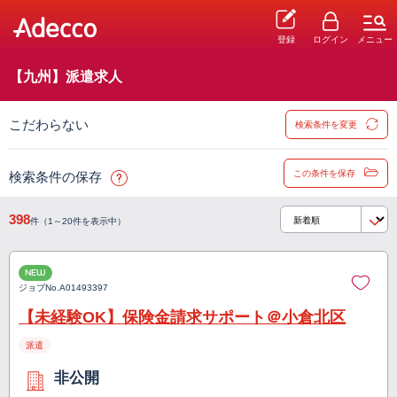
登録
ログイン
メニュー
【九州】派遣求人
こだわらない
検索条件を変更
この条件を保存
検索条件の保存
398
件（1～20件を表示中）
NEW
ジョブNo.
A01493397
【未経験OK】保険金請求サポート＠小倉北区
派遣
非公開