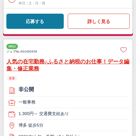
休日：土・日・祝
応募する
詳しく見る
NEW
ジョブNo.
A01493439
人気の在宅勤務♪ふるさと納税のお仕事！データ編
集・修正業務
派遣
非公開
一般事務
1,300円～ 交通費支給あり
博多 徒歩5分