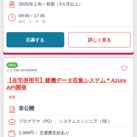
2026/9/上旬～長期（3カ月以上）
09:00～17:45
休日：土・日・祝
応募する
詳しく見る
NEW
ジョブNo.
A01493440
【在宅併用可】建機データ収集システム＊Azure
API開発
派遣
非公開
プログラマ（PG）、システムエンジニア（SE）
2,300円～ 交通費支給あり