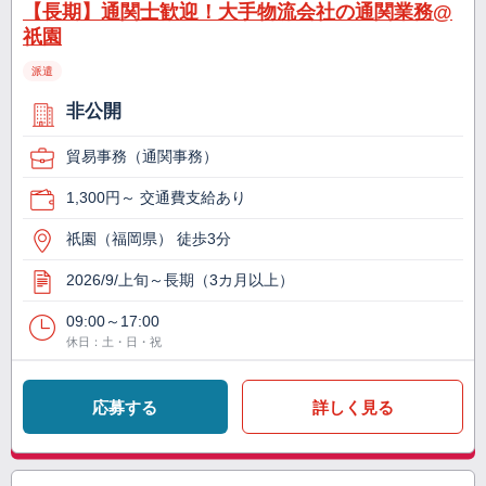
【長期】通関士歓迎！大手物流会社の通関業務@
祇園
派遣
非公開
貿易事務（通関事務）
1,300円～ 交通費支給あり
祇園（福岡県） 徒歩3分
2026/9/上旬～長期（3カ月以上）
09:00～17:00
休日：土・日・祝
応募する
詳しく見る