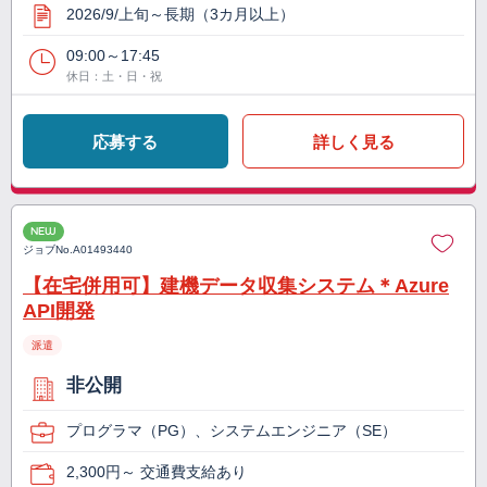
2026/9/上旬～長期（3カ月以上）
09:00～17:45
休日：土・日・祝
応募する
詳しく見る
NEW
ジョブNo.
A01493440
【在宅併用可】建機データ収集システム＊Azure
API開発
派遣
非公開
プログラマ（PG）、システムエンジニア（SE）
2,300円～ 交通費支給あり