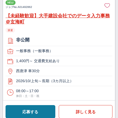
NEW
ジョブNo.
A01492862
【未経験歓迎】大手建設会社でのデータ入力事務
＠玄海町
派遣
非公開
一般事務（一般事務）
1,400円～ 交通費支給あり
西唐津 車30分
2026/10/上旬～長期（3カ月以上）
08:00～17:00
休日：土・日・祝
応募する
詳しく見る