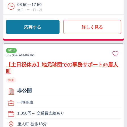
08:50～17:50
休日：土・日・祝
応募する
詳しく見る
NEW
ジョブNo.
A01492163
【土日祝休み】地元球団での事務サポート@唐人
町
派遣
非公開
一般事務
1,350円～ 交通費支給あり
唐人町 徒歩18分