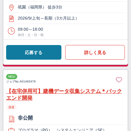
祇園（福岡県） 徒歩3分
2026/9/上旬～長期（3カ月以上）
09:00～18:00
休日：土・日・祝
応募する
詳しく見る
NEW
ジョブNo.
A01493479
【在宅併用可】建機データ収集システム＊バック
エンド開発
派遣
非公開
プログラマ（PG）、システムエンジニア（SE）