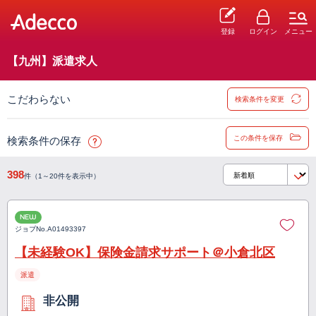
登録
ログイン
メニュー
【九州】派遣求人
こだわらない
検索条件を変更
この条件を保存
検索条件の保存
398
件（1～20件を表示中）
NEW
ジョブNo.
A01493397
【未経験OK】保険金請求サポート＠小倉北区
派遣
非公開