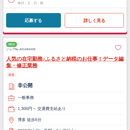
休日：土・日・祝
応募する
詳しく見る
NEW
ジョブNo.
A01493439
人気の在宅勤務♪ふるさと納税のお仕事！データ編
集・修正業務
派遣
非公開
一般事務
1,300円～ 交通費支給あり
博多 徒歩5分