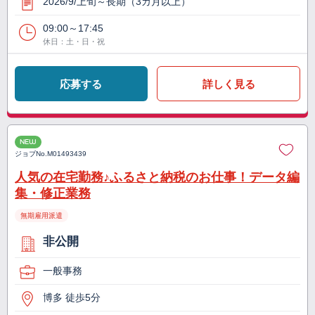
2026/9/上旬～長期（3カ月以上）
09:00～17:45
休日：土・日・祝
応募する
詳しく見る
NEW
ジョブNo.
M01493439
人気の在宅勤務♪ふるさと納税のお仕事！データ編
集・修正業務
無期雇用派遣
非公開
一般事務
博多 徒歩5分