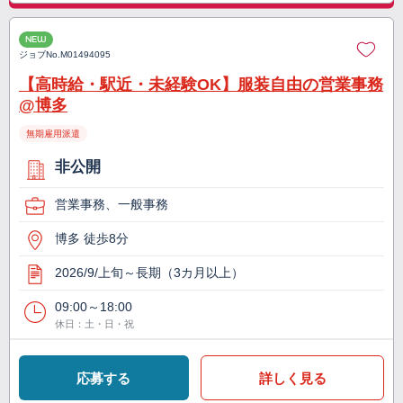
NEW
ジョブNo.
M01494095
【高時給・駅近・未経験OK】服装自由の営業事務
@博多
無期雇用派遣
非公開
営業事務、一般事務
博多 徒歩8分
2026/9/上旬～長期（3カ月以上）
09:00～18:00
休日：土・日・祝
応募する
詳しく見る