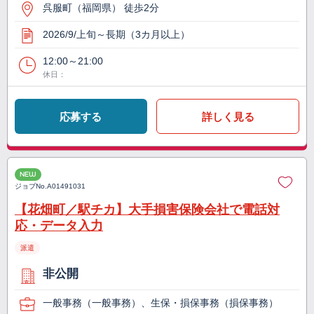
呉服町（福岡県） 徒歩2分
2026/9/上旬～長期（3カ月以上）
12:00～21:00
休日：
応募する
詳しく見る
NEW
ジョブNo.
A01491031
【花畑町／駅チカ】大手損害保険会社で電話対
応・データ入力
派遣
非公開
一般事務（一般事務）、生保・損保事務（損保事務）