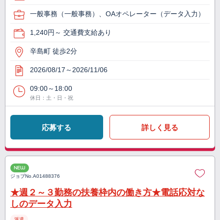
一般事務（一般事務）、OAオペレーター（データ入力）
1,240円～ 交通費支給あり
辛島町 徒歩2分
2026/08/17～2026/11/06
09:00～18:00
休日：土・日・祝
応募する
詳しく見る
NEW
ジョブNo.
A01488376
★週２～３勤務の扶養枠内の働き方★電話応対な
しのデータ入力
派遣