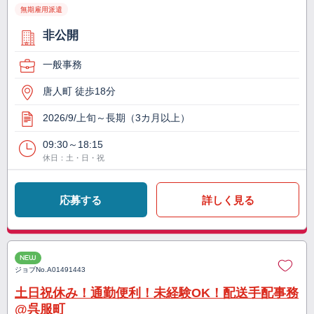
無期雇用派遣
非公開
一般事務
唐人町 徒歩18分
2026/9/上旬～長期（3カ月以上）
09:30～18:15
休日：土・日・祝
応募する
詳しく見る
NEW
ジョブNo.
A01491443
土日祝休み！通勤便利！未経験OK！配送手配事務
@呉服町