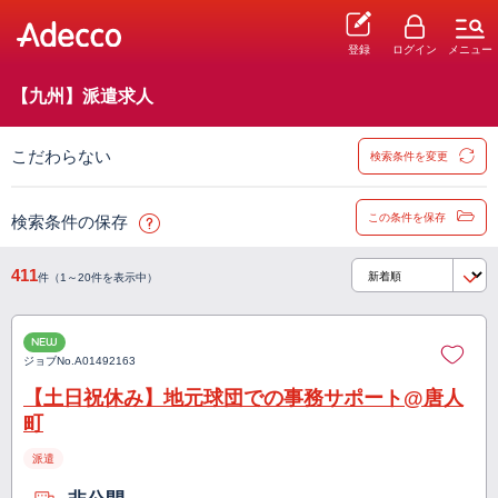
登録
ログイン
メニュー
【九州】派遣求人
こだわらない
検索条件を変更
この条件を保存
検索条件の保存
411
件（1～20件を表示中）
NEW
ジョブNo.
A01492163
【土日祝休み】地元球団での事務サポート@唐人
町
派遣