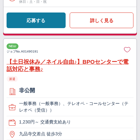
休日：土・日・祝
応募する
詳しく見る
NEW
ジョブNo.
A01490191
【土日祝休み／ネイル自由♪】BPOセンターで電
話対応と事務♪
派遣
非公開
一般事務（一般事務）、テレオペ・コールセンター（テ
レオペ（受信））
1,230円～ 交通費支給あり
九品寺交差点 徒歩3分