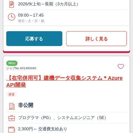
2026/9/上旬～長期（3カ月以上）
09:00～17:45
休日：土・日・祝
応募する
詳しく見る
NEW
ジョブNo.
A01493440
【在宅併用可】建機データ収集システム＊Azure
API開発
派遣
非公開
プログラマ（PG）、システムエンジニア（SE）
2,300円～ 交通費支給あり