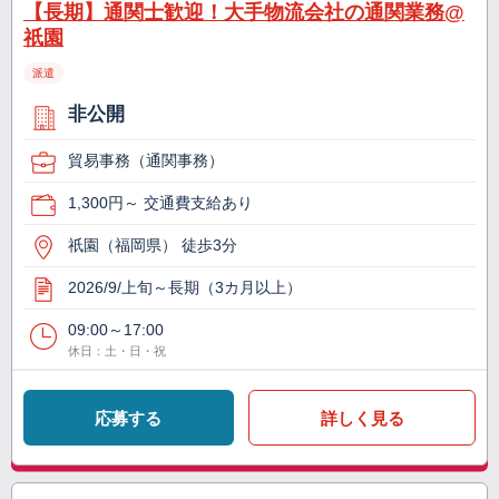
【長期】通関士歓迎！大手物流会社の通関業務@
祇園
派遣
非公開
貿易事務（通関事務）
1,300円～ 交通費支給あり
祇園（福岡県） 徒歩3分
2026/9/上旬～長期（3カ月以上）
09:00～17:00
休日：土・日・祝
応募する
詳しく見る