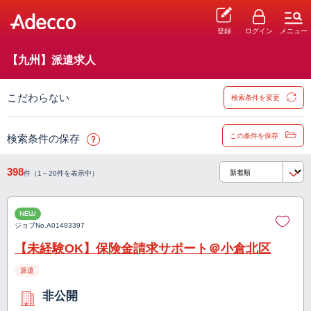
登録
ログイン
メニュー
【九州】派遣求人
こだわらない
検索条件を変更
この条件を保存
検索条件の保存
398
件（1～20件を表示中）
NEW
ジョブNo.
A01493397
【未経験OK】保険金請求サポート＠小倉北区
派遣
非公開