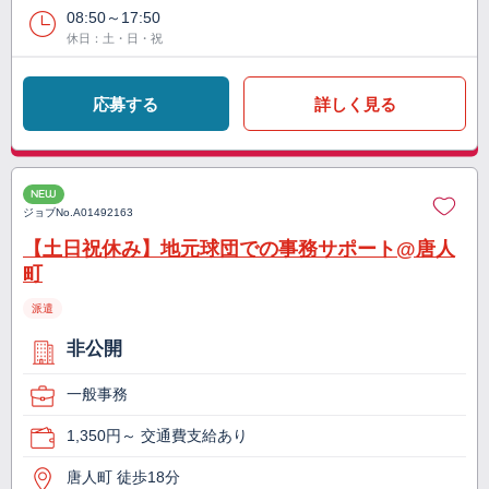
08:50～17:50
休日：土・日・祝
応募する
詳しく見る
NEW
ジョブNo.
A01492163
【土日祝休み】地元球団での事務サポート@唐人
町
派遣
非公開
一般事務
1,350円～ 交通費支給あり
唐人町 徒歩18分