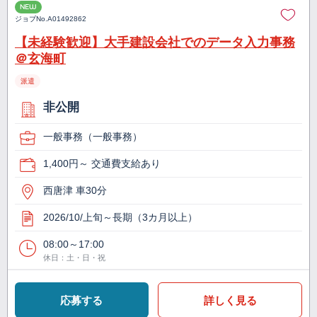
NEW
ジョブNo.
A01492862
【未経験歓迎】大手建設会社でのデータ入力事務
＠玄海町
派遣
非公開
一般事務（一般事務）
1,400円～ 交通費支給あり
西唐津 車30分
2026/10/上旬～長期（3カ月以上）
08:00～17:00
休日：土・日・祝
応募する
詳しく見る