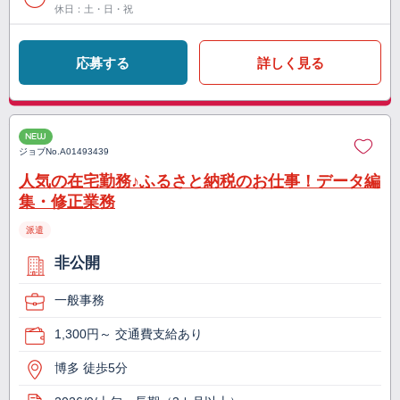
休日：土・日・祝
応募する
詳しく見る
NEW
ジョブNo.
A01493439
人気の在宅勤務♪ふるさと納税のお仕事！データ編
集・修正業務
派遣
非公開
一般事務
1,300円～ 交通費支給あり
博多 徒歩5分