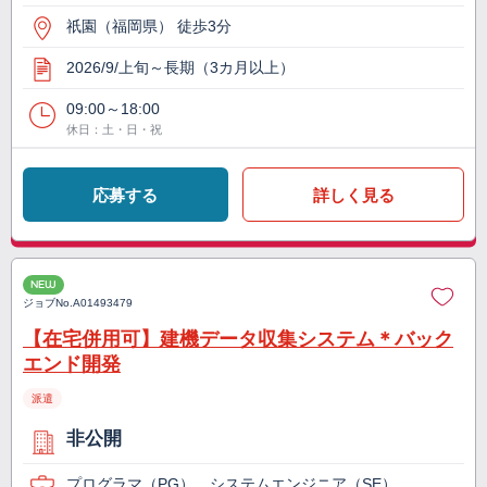
祇園（福岡県） 徒歩3分
2026/9/上旬～長期（3カ月以上）
09:00～18:00
休日：土・日・祝
応募する
詳しく見る
NEW
ジョブNo.
A01493479
【在宅併用可】建機データ収集システム＊バック
エンド開発
派遣
非公開
プログラマ（PG）、システムエンジニア（SE）