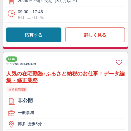
2026/9/上旬～長期（3カ月以上）
09:00～17:45
休日：土・日・祝
応募する
詳しく見る
NEW
ジョブNo.
M01493439
人気の在宅勤務♪ふるさと納税のお仕事！データ編
集・修正業務
無期雇用派遣
非公開
一般事務
博多 徒歩5分