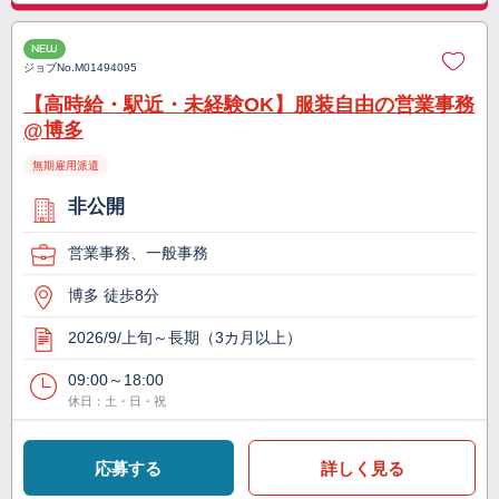
NEW
ジョブNo.
M01494095
【高時給・駅近・未経験OK】服装自由の営業事務
@博多
無期雇用派遣
非公開
営業事務、一般事務
博多 徒歩8分
2026/9/上旬～長期（3カ月以上）
09:00～18:00
休日：土・日・祝
応募する
詳しく見る