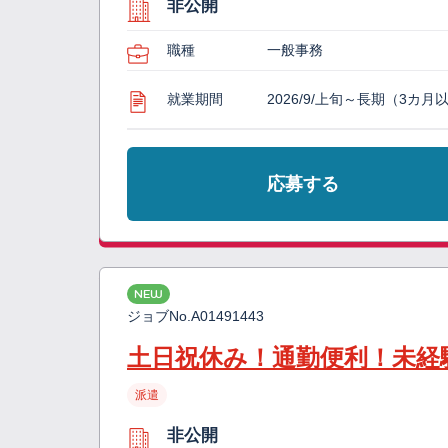
非公開
職種
一般事務
就業期間
2026/9/上旬～長期（3カ月
応募する
NEW
ジョブNo.
A01491443
土日祝休み！通勤便利！未経
派遣
非公開