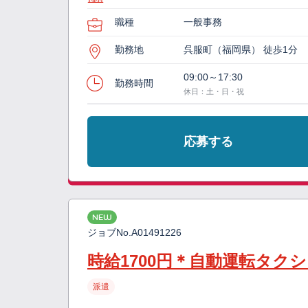
職種
一般事務
勤務地
呉服町（福岡県） 徒歩1分
09:00～17:30
勤務時間
休日：土・日・祝
応募する
NEW
ジョブNo.
A01491226
時給1700円＊自動運転タク
派遣