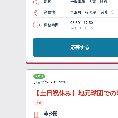
職種
一般事務、人事・総務
勤務地
呉服町（福岡県） 徒歩5分
08:50～17:50
勤務時間
休日：土・日・祝
応募する
NEW
ジョブNo.
A01492163
【土日祝休み】地元球団での
派遣
非公開