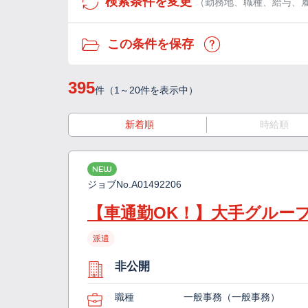
検索条件を変更
（勤務地、職種、給与、
この条件を保存
395
件（1～20件を表示中）
新着順
時給順
NEW
ジョブNo.
A01492206
【車通勤OK！】大手グルー
派遣
非公開
職種
一般事務（一般事務）