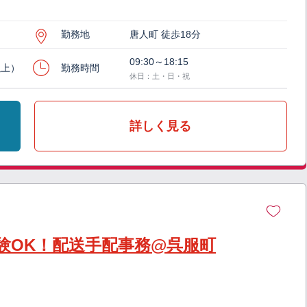
勤務地
唐人町 徒歩18分
09:30～18:15
以上）
勤務時間
休日：土・日・祝
詳しく見る
験OK！配送手配事務@呉服町