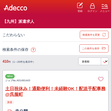
登録
ログイン
メニュー
【九州】派遣求人
こだわらない
検索条件を変更
この条件を保存
検索条件の保存
410
件（1～20件を表示中）
NEW
ジョブNo.
A01491443
土日祝休み！通勤便利！未経験OK！配送手配事務
@呉服町
派遣