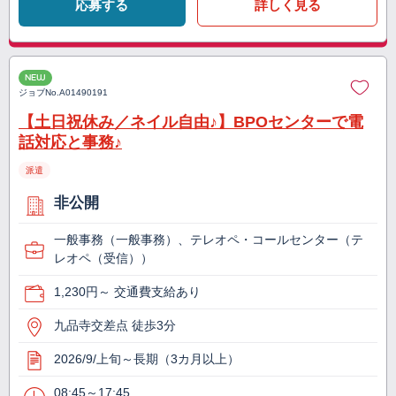
応募する
詳しく見る
NEW
ジョブNo.
A01490191
【土日祝休み／ネイル自由♪】BPOセンターで電
話対応と事務♪
派遣
非公開
一般事務（一般事務）、テレオペ・コールセンター（テ
レオペ（受信））
1,230円～ 交通費支給あり
九品寺交差点 徒歩3分
2026/9/上旬～長期（3カ月以上）
08:45～17:45