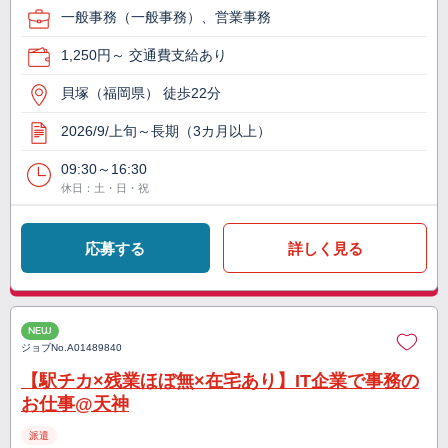
一般事務（一般事務）、営業事務
1,250円～ 交通費支給あり
貝塚（福岡県） 徒歩22分
2026/9/上旬～長期（3カ月以上）
09:30～16:30
休日：土・日・祝
応募する
詳しく見る
NEW
ジョブNo.
A01489840
【駅チカ×残業ほぼ無×在宅あり】IT企業で事務の
お仕事@天神
派遣