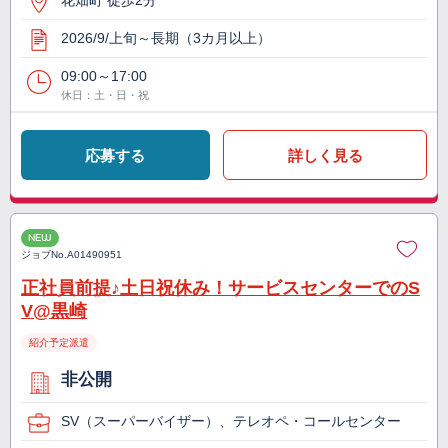
花畑町 徒歩2分
2026/9/上旬～長期（3カ月以上）
09:00～17:00
休日：土・日・祝
応募する
詳しく見る
NEW
ジョブNo.
A01490951
正社員前提♪土日祝休み！サービスセンターでのS
V@黒崎
紹介予定派遣
非公開
SV（スーパーバイザー）、テレオペ・コールセンター