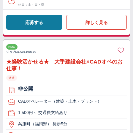
休日：土・日・祝
応募する
詳しく見る
NEW
ジョブNo.
A01490179
★経験活かせる★ 大手建設会社×CADオペのお
仕事！
派遣
非公開
CADオペレーター（建築・土木・プラント）
1,500円～ 交通費支給あり
呉服町（福岡県） 徒歩5分