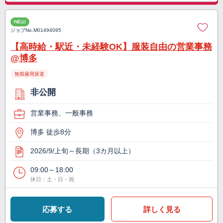
NEW
ジョブNo.
M01494095
【高時給・駅近・未経験OK】服装自由の営業事務
@博多
無期雇用派遣
非公開
営業事務、一般事務
博多 徒歩8分
2026/9/上旬～長期（3カ月以上）
09:00～18:00
休日：土・日・祝
応募する
詳しく見る