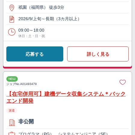
祇園（福岡県） 徒歩3分
2026/9/上旬～長期（3カ月以上）
09:00～18:00
休日：土・日・祝
応募する
詳しく見る
NEW
ジョブNo.
A01493479
【在宅併用可】建機データ収集システム＊バック
エンド開発
派遣
非公開
プログラマ（PG）、システムエンジニア（SE）