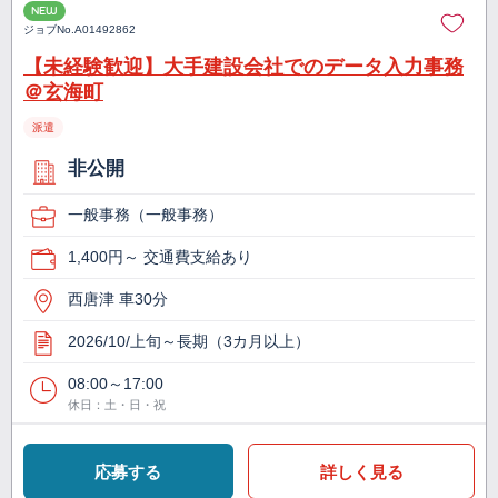
NEW
ジョブNo.
A01492862
【未経験歓迎】大手建設会社でのデータ入力事務
＠玄海町
派遣
非公開
一般事務（一般事務）
1,400円～ 交通費支給あり
西唐津 車30分
2026/10/上旬～長期（3カ月以上）
08:00～17:00
休日：土・日・祝
応募する
詳しく見る