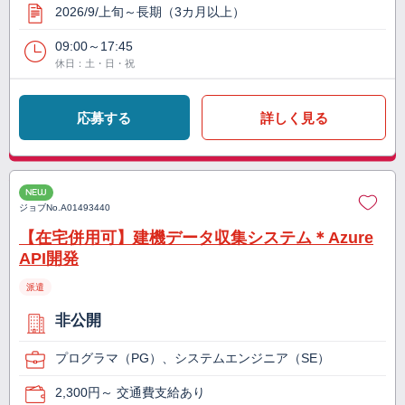
2026/9/上旬～長期（3カ月以上）
09:00～17:45
休日：土・日・祝
応募する
詳しく見る
NEW
ジョブNo.
A01493440
【在宅併用可】建機データ収集システム＊Azure
API開発
派遣
非公開
プログラマ（PG）、システムエンジニア（SE）
2,300円～ 交通費支給あり