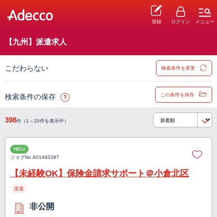
登録
ログイン
メニュー
【九州】派遣求人
こだわらない
検索条件を変更
この条件を保存
検索条件の保存
398
件（1～20件を表示中）
NEW
ジョブNo.
A01493397
【未経験OK】保険金請求サポート＠小倉北区
派遣
非公開