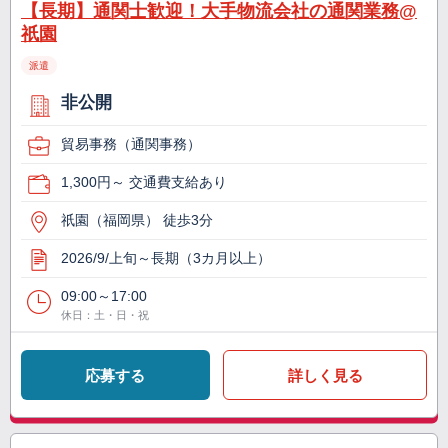
【長期】通関士歓迎！大手物流会社の通関業務@
祇園
派遣
非公開
貿易事務（通関事務）
1,300円～ 交通費支給あり
祇園（福岡県） 徒歩3分
2026/9/上旬～長期（3カ月以上）
09:00～17:00
休日：土・日・祝
応募する
詳しく見る