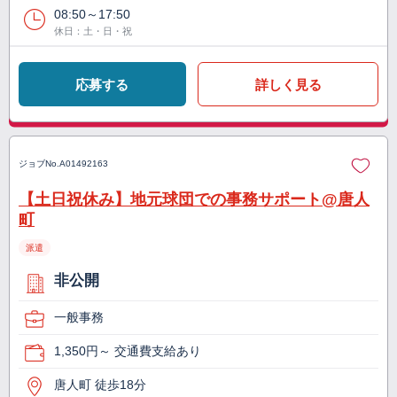
08:50～17:50
休日：土・日・祝
応募する
詳しく見る
ジョブNo.
A01492163
【土日祝休み】地元球団での事務サポート@唐人
町
派遣
非公開
一般事務
1,350円～ 交通費支給あり
唐人町 徒歩18分