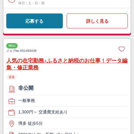
休日：土・日・祝
応募する
詳しく見る
NEW
ジョブNo.
A01493439
人気の在宅勤務♪ふるさと納税のお仕事！データ編
集・修正業務
派遣
非公開
一般事務
1,300円～ 交通費支給あり
博多 徒歩5分