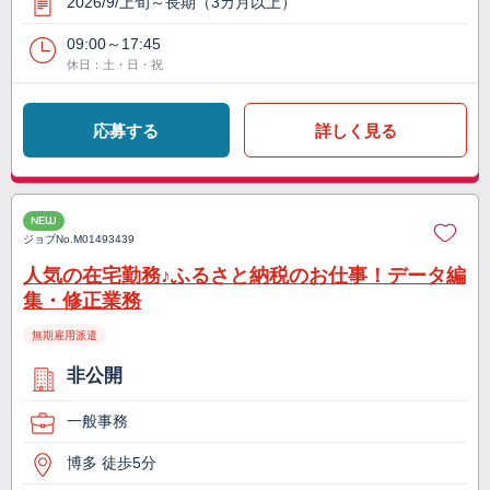
2026/9/上旬～長期（3カ月以上）
09:00～17:45
休日：土・日・祝
応募する
詳しく見る
NEW
ジョブNo.
M01493439
人気の在宅勤務♪ふるさと納税のお仕事！データ編
集・修正業務
無期雇用派遣
非公開
一般事務
博多 徒歩5分