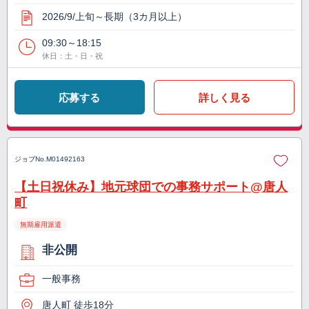
2026/9/上旬～長期（3カ月以上）
09:30～18:15
休日：土・日・祝
応募する
詳しく見る
ジョブNo.
M01492163
【土日祝休み】地元球団での事務サポート@唐人
町
無期雇用派遣
非公開
一般事務
唐人町 徒歩18分