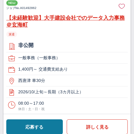
NEW
ジョブNo.
A01492862
【未経験歓迎】大手建設会社でのデータ入力事務
＠玄海町
派遣
非公開
一般事務（一般事務）
1,400円～ 交通費支給あり
西唐津 車30分
2026/10/上旬～長期（3カ月以上）
08:00～17:00
休日：土・日・祝
応募する
詳しく見る