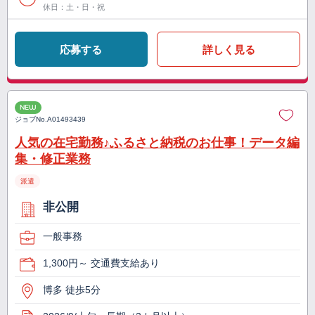
休日：土・日・祝
応募する
詳しく見る
NEW
ジョブNo.
A01493439
人気の在宅勤務♪ふるさと納税のお仕事！データ編
集・修正業務
派遣
非公開
一般事務
1,300円～ 交通費支給あり
博多 徒歩5分