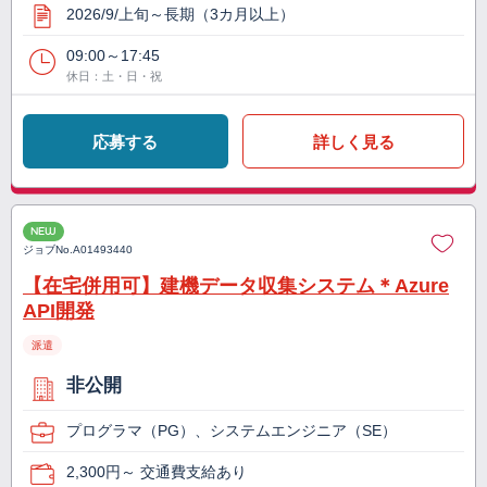
2026/9/上旬～長期（3カ月以上）
09:00～17:45
休日：土・日・祝
応募する
詳しく見る
NEW
ジョブNo.
A01493440
【在宅併用可】建機データ収集システム＊Azure
API開発
派遣
非公開
プログラマ（PG）、システムエンジニア（SE）
2,300円～ 交通費支給あり