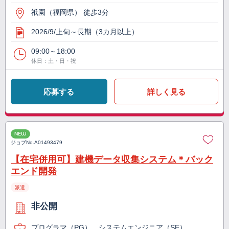
祇園（福岡県） 徒歩3分
2026/9/上旬～長期（3カ月以上）
09:00～18:00
休日：土・日・祝
応募する
詳しく見る
NEW
ジョブNo.
A01493479
【在宅併用可】建機データ収集システム＊バック
エンド開発
派遣
非公開
プログラマ（PG）、システムエンジニア（SE）