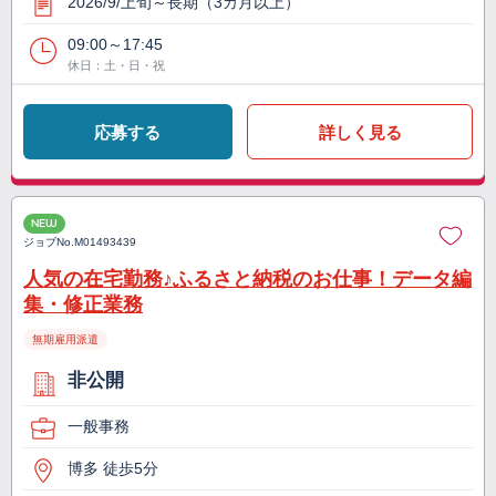
2026/9/上旬～長期（3カ月以上）
09:00～17:45
休日：土・日・祝
応募する
詳しく見る
NEW
ジョブNo.
M01493439
人気の在宅勤務♪ふるさと納税のお仕事！データ編
集・修正業務
無期雇用派遣
非公開
一般事務
博多 徒歩5分