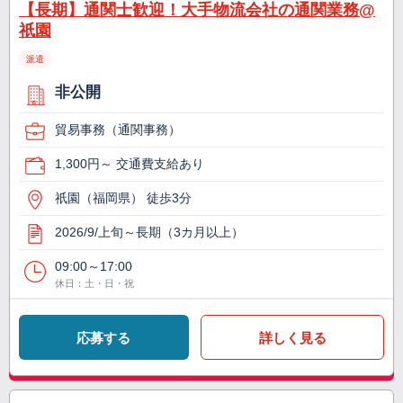
【長期】通関士歓迎！大手物流会社の通関業務@
祇園
派遣
非公開
貿易事務（通関事務）
1,300円～ 交通費支給あり
祇園（福岡県） 徒歩3分
2026/9/上旬～長期（3カ月以上）
09:00～17:00
休日：土・日・祝
応募する
詳しく見る