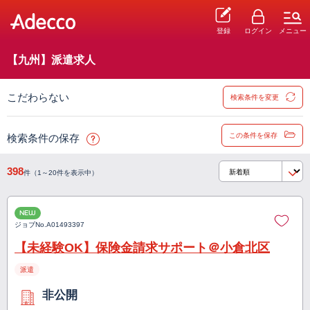
登録
ログイン
メニュー
【九州】派遣求人
こだわらない
検索条件を変更
この条件を保存
検索条件の保存
398
件（1～20件を表示中）
NEW
ジョブNo.
A01493397
【未経験OK】保険金請求サポート＠小倉北区
派遣
非公開