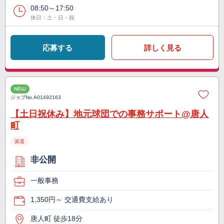
08:50～17:50
休日：土・日・祝
応募する
詳しく見る
NEW
ジョブNo.
A01492163
【土日祝休み】地元球団での事務サポート@唐人
町
派遣
非公開
一般事務
1,350円～ 交通費支給あり
唐人町 徒歩18分