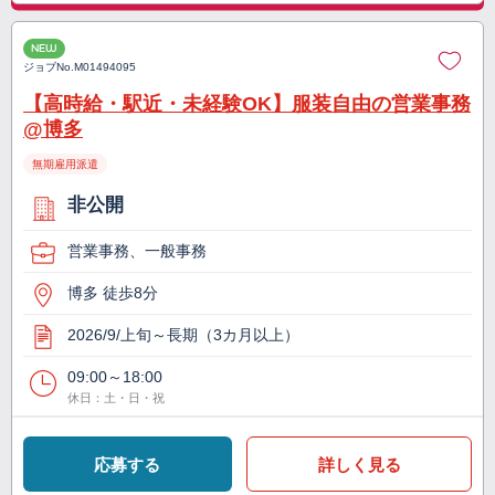
NEW
ジョブNo.
M01494095
【高時給・駅近・未経験OK】服装自由の営業事務
@博多
無期雇用派遣
非公開
営業事務、一般事務
博多 徒歩8分
2026/9/上旬～長期（3カ月以上）
09:00～18:00
休日：土・日・祝
応募する
詳しく見る