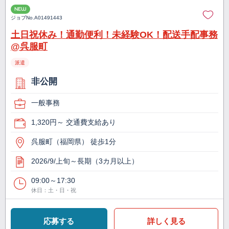
NEW
ジョブNo.
A01491443
土日祝休み！通勤便利！未経験OK！配送手配事務
@呉服町
派遣
非公開
一般事務
1,320円～ 交通費支給あり
呉服町（福岡県） 徒歩1分
2026/9/上旬～長期（3カ月以上）
09:00～17:30
休日：土・日・祝
応募する
詳しく見る