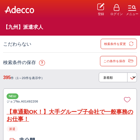
登録
ログイン
メニュー
【九州】派遣求人
こだわらない
検索条件を変更
この条件を保存
検索条件の保存
395
件（1～20件を表示中）
NEW
ジョブNo.
A01492206
【車通勤OK！】大手グループ子会社で一般事務の
お仕事！
派遣