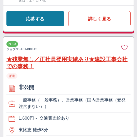
休日：土・日・祝
応募する
詳しく見る
NEW
ジョブNo.
A01490815
★残業無し／正社員登用実績あり★建設工事会社
での事務！
派遣
非公開
一般事務（一般事務）、営業事務（国内営業事務（受発
注含まない））
1,600円～ 交通費支給あり
東比恵 徒歩8分