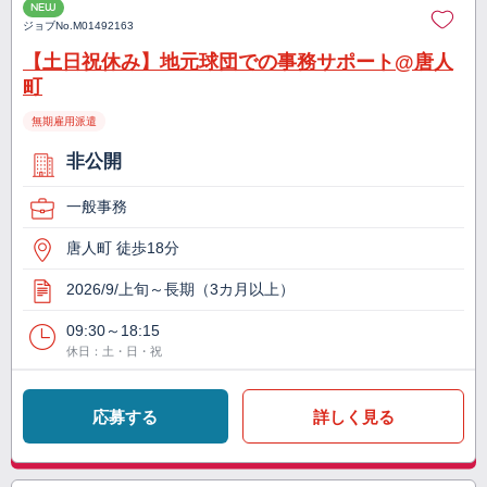
NEW
ジョブNo.
M01492163
【土日祝休み】地元球団での事務サポート@唐人
町
無期雇用派遣
非公開
一般事務
唐人町 徒歩18分
2026/9/上旬～長期（3カ月以上）
09:30～18:15
休日：土・日・祝
応募する
詳しく見る