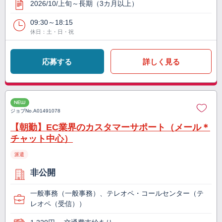
2026/10/上旬～長期（3カ月以上）
09:30～18:15
休日：土・日・祝
応募する
詳しく見る
NEW
ジョブNo.
A01491078
【朝勤】EC業界のカスタマーサポート（メール＊
チャット中心）
派遣
非公開
一般事務（一般事務）、テレオペ・コールセンター（テ
レオペ（受信））