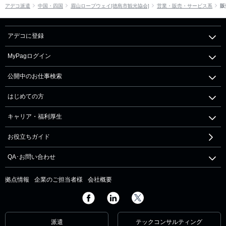
アデコ派遣
中国・四国
眉山ロープウェイ[徳島市観光協会]
営業・販売・サービス系
販
アデコに登録
MyPagログイン
公開中のお仕事検索
はじめての方
キャリア・福利厚生
お役立ちガイド
QA･お問い合わせ
拠点情報
企業のご担当者様
会社概要
派遣
テックコンサルティング