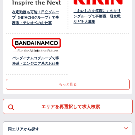
「おいしさを笑顔に」のキリ
在宅勤務も可能！日立グルー
ングループで事務職、研究職
プ（HITACHIグループ）で事
などを大募集
務系・テレオペのお仕事
バンダイナムコグループで事
務系・エンジニア系のお仕事
もっと見る
エリアを再選択して求人検索
同エリアから探す