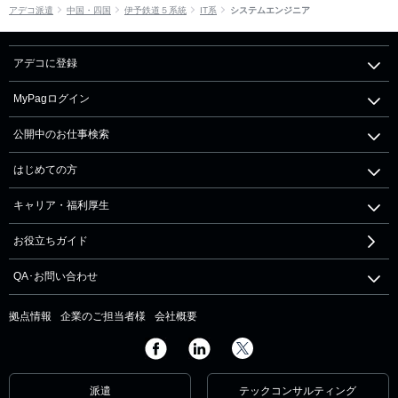
アデコ派遣
中国・四国
伊予鉄道５系統
IT系
システムエンジニア
アデコに登録
MyPagログイン
公開中のお仕事検索
はじめての方
キャリア・福利厚生
お役立ちガイド
QA･お問い合わせ
拠点情報
企業のご担当者様
会社概要
派遣
テックコンサルティング