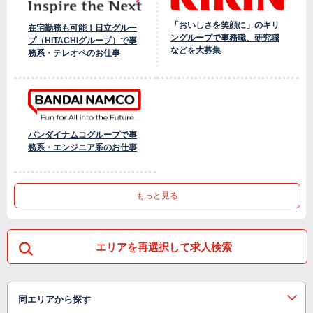
「おいしさを笑顔に」のキリ
在宅勤務も可能！日立グルー
ングループで事務職、研究職
プ（HITACHIグループ）で事
などを大募集
務系・テレオペのお仕事
バンダイナムコグループで事
務系・エンジニア系のお仕事
もっと見る
エリアを再選択して求人検索
同エリアから探す