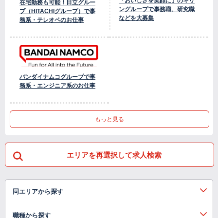
「おいしさを笑顔に」のキリ
在宅勤務も可能！日立グルー
ングループで事務職、研究職
プ（HITACHIグループ）で事
などを大募集
務系・テレオペのお仕事
バンダイナムコグループで事
務系・エンジニア系のお仕事
もっと見る
エリアを再選択して求人検索
同エリアから探す
職種から探す