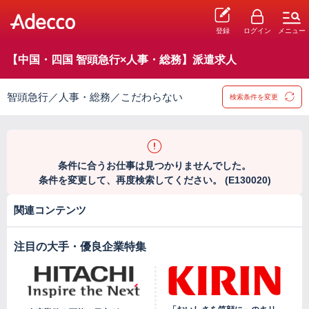
登録
ログイン
メニュー
【中国・四国 智頭急行×人事・総務】派遣求人
智頭急行／人事・総務／こだわらない
検索条件を変更
条件に合うお仕事は見つかりませんでした。
条件を変更して、再度検索してください。 (E130020)
関連コンテンツ
注目の大手・優良企業特集