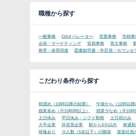
職種から探す
一般事務
OAオペレーター
営業事務
学校事
企画・マーケティング
貿易事務
英文事務
教育・保育関連
図書館司書・学芸員・カウンセ
こだわり条件から探す
朝遅め（10時以降の始業）
午後から（12時以
残業多め（月10時間以上）
残業少なめ（月10
土日休み
平日休み・シフト勤務
土日祝のみ
大手企業
外資系企業
駅から5分以内
車通勤
研修あり
少人数（5名以下）の職場
派遣社員