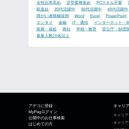
女性比率高め
定型業務多め
PCスキル不要
駅直結
20代活躍中
30代活躍中
40代活躍中
障がい者積極採用
Word
Excel
PowerPoint
エンタメ
金融
IT・通信
インターネット・W
医療・福祉
商社
学校・教育
官公庁・財団
募集人数10名以上
アデコに登録
キャリ
MyPagログイン
キャリア
公開中のお仕事検索
キャリア
はじめての方