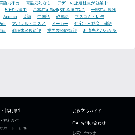
英語力不要
電話応対なし
アデコの派遣社員が就業中
50代活躍中
基本在宅勤務(8割程度在宅)
一部在宅勤務
Access
英語
中国語
韓国語
マスコミ・広告
eb
アパレル・コスメ
メーカー
住宅・不動産・建設
関連
職種未経験歓迎
業界未経験歓迎
派遣先名がわかる
ア・福利厚生
お役立ちガイド
・福利厚生
QA･お問い合わせ
サポート・研修
お問い合わせ