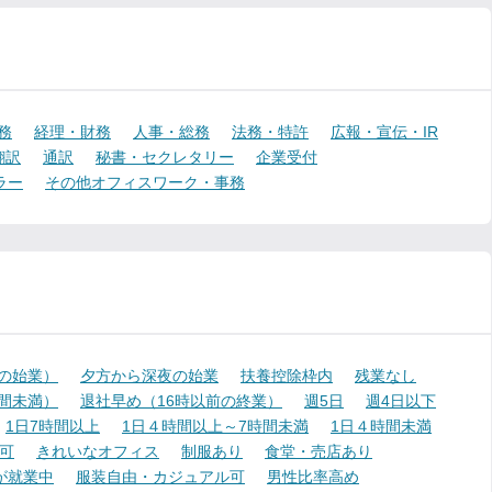
務
経理・財務
人事・総務
法務・特許
広報・宣伝・IR
翻訳
通訳
秘書・セクレタリー
企業受付
ラー
その他オフィスワーク・事務
降の始業）
夕方から深夜の始業
扶養控除枠内
残業なし
時間未満）
退社早め（16時以前の終業）
週5日
週4日以下
1日7時間以上
1日４時間以上～7時間未満
1日４時間未満
可
きれいなオフィス
制服あり
食堂・売店あり
が就業中
服装自由・カジュアル可
男性比率高め