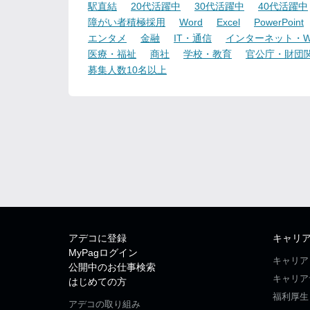
駅直結
20代活躍中
30代活躍中
40代活躍中
障がい者積極採用
Word
Excel
PowerPoint
エンタメ
金融
IT・通信
インターネット・W
医療・福祉
商社
学校・教育
官公庁・財団
募集人数10名以上
アデコに登録
キャリ
MyPagログイン
キャリア
公開中のお仕事検索
キャリア
はじめての方
福利厚生
アデコの取り組み