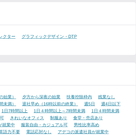
レクター
グラフィックデザイン・DTP
降の始業）
夕方から深夜の始業
扶養控除枠内
残業なし
時間未満）
退社早め（16時以前の終業）
週5日
週4日以下
1日7時間以上
1日４時間以上～7時間未満
1日４時間未満
可
きれいなオフィス
制服あり
食堂・売店あり
が就業中
服装自由・カジュアル可
男性比率高め
英語力不要
電話応対なし
アデコの派遣社員が就業中