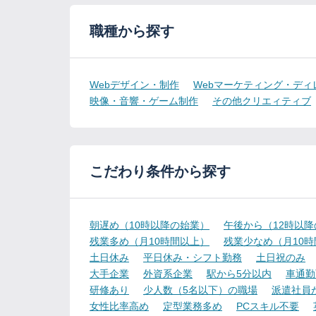
職種から探す
Webデザイン・制作
Webマーケティング・ディ
映像・音響・ゲーム制作
その他クリエィティブ
こだわり条件から探す
朝遅め（10時以降の始業）
午後から（12時以
残業多め（月10時間以上）
残業少なめ（月10
土日休み
平日休み・シフト勤務
土日祝のみ
大手企業
外資系企業
駅から5分以内
車通勤
研修あり
少人数（5名以下）の職場
派遣社員
女性比率高め
定型業務多め
PCスキル不要