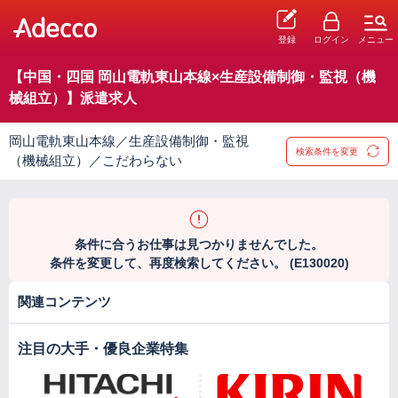
登録
ログイン
メニュー
【中国・四国 岡山電軌東山本線×生産設備制御・監視（機
械組立）】派遣求人
岡山電軌東山本線／生産設備制御・監視
検索条件を変更
（機械組立）／こだわらない
条件に合うお仕事は見つかりませんでした。
条件を変更して、再度検索してください。 (E130020)
関連コンテンツ
注目の大手・優良企業特集