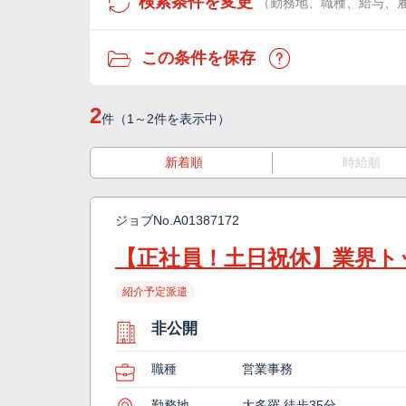
検索条件を変更
（勤務地、職種、給与、
この条件を保存
2
件（1～2件を表示中）
新着順
時給順
ジョブNo.
A01387172
【正社員！土日祝休】業界ト
紹介予定派遣
非公開
職種
営業事務
勤務地
大多羅 徒歩35分