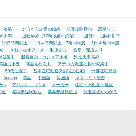
降の始業）
夕方から深夜の始業
扶養控除枠内
残業なし
時間未満）
退社早め（16時以前の終業）
週5日
週4日以下
1日7時間以上
1日４時間以上～7時間未満
1日４時間未満
可
きれいなオフィス
制服あり
食堂・売店あり
が就業中
服装自由・カジュアル可
男性比率高め
英語力不要
電話応対なし
アデコの派遣社員が就業中
50代活躍中
基本在宅勤務(8割程度在宅)
一部在宅勤務
Access
英語
中国語
韓国語
マスコミ・広告
eb
アパレル・コスメ
メーカー
住宅・不動産・建設
関連
職種未経験歓迎
業界未経験歓迎
派遣先名がわかる