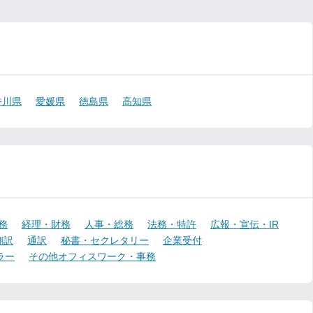
香川県
愛媛県
徳島県
高知県
務
経理・財務
人事・総務
法務・特許
広報・宣伝・IR
翻訳
通訳
秘書・セクレタリー
企業受付
ラー
その他オフィスワーク・事務