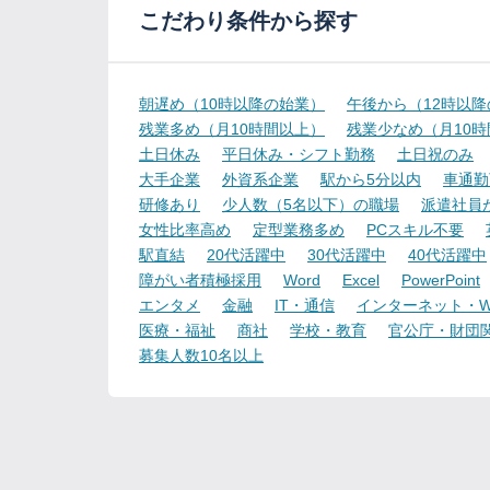
こだわり条件から探す
朝遅め（10時以降の始業）
午後から（12時以
残業多め（月10時間以上）
残業少なめ（月10
土日休み
平日休み・シフト勤務
土日祝のみ
大手企業
外資系企業
駅から5分以内
車通勤
研修あり
少人数（5名以下）の職場
派遣社員
女性比率高め
定型業務多め
PCスキル不要
駅直結
20代活躍中
30代活躍中
40代活躍中
障がい者積極採用
Word
Excel
PowerPoint
エンタメ
金融
IT・通信
インターネット・W
医療・福祉
商社
学校・教育
官公庁・財団
募集人数10名以上