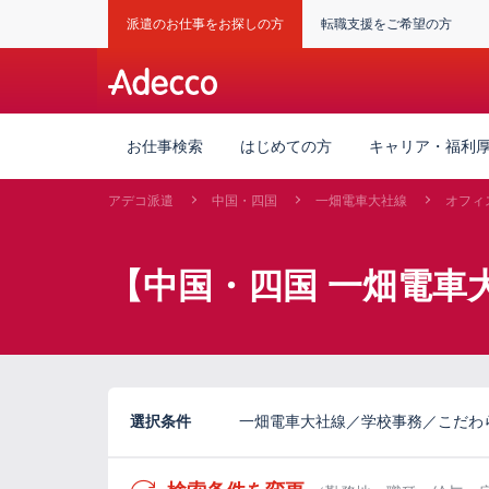
派遣のお仕事をお探しの方
転職支援をご希望の方
お仕事検索
はじめての方
キャリア・福利
アデコ派遣
中国・四国
一畑電車大社線
オフィ
【中国・四国 一畑電車
選択条件
一畑電車大社線／学校事務／こだわ