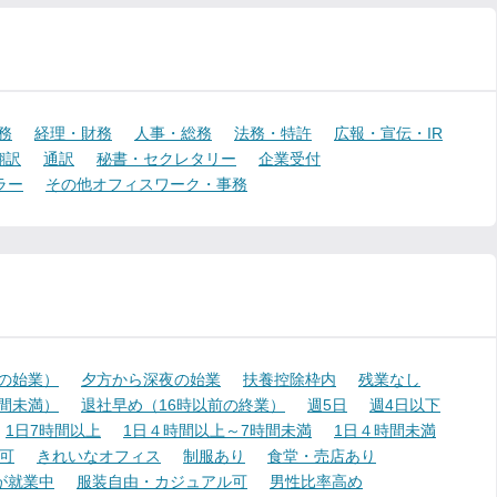
務
経理・財務
人事・総務
法務・特許
広報・宣伝・IR
翻訳
通訳
秘書・セクレタリー
企業受付
ラー
その他オフィスワーク・事務
降の始業）
夕方から深夜の始業
扶養控除枠内
残業なし
時間未満）
退社早め（16時以前の終業）
週5日
週4日以下
1日7時間以上
1日４時間以上～7時間未満
1日４時間未満
可
きれいなオフィス
制服あり
食堂・売店あり
が就業中
服装自由・カジュアル可
男性比率高め