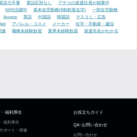
英語力不要
電話応対なし
アデコの派遣社員が就業中
50代活躍中
基本在宅勤務(8割程度在宅)
一部在宅勤務
Access
英語
中国語
韓国語
マスコミ・広告
eb
アパレル・コスメ
メーカー
住宅・不動産・建設
関連
職種未経験歓迎
業界未経験歓迎
派遣先名がわかる
ア・福利厚生
お役立ちガイド
・福利厚生
QA･お問い合わせ
サポート・研修
お問い合わせ