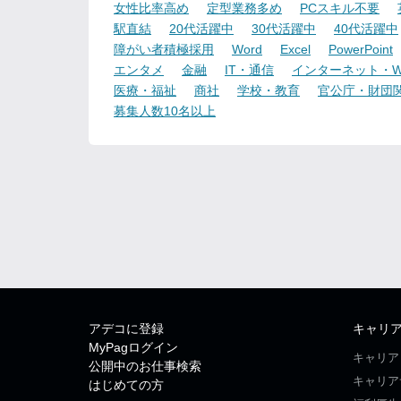
女性比率高め
定型業務多め
PCスキル不要
駅直結
20代活躍中
30代活躍中
40代活躍中
障がい者積極採用
Word
Excel
PowerPoint
エンタメ
金融
IT・通信
インターネット・W
医療・福祉
商社
学校・教育
官公庁・財団
募集人数10名以上
アデコに登録
キャリ
MyPagログイン
キャリア
公開中のお仕事検索
キャリア
はじめての方