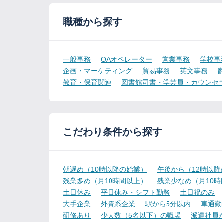
職種から探す
一般事務
OAオペレーター
営業事務
学校事
企画・マーケティング
貿易事務
英文事務
教育・保育関連
図書館司書・学芸員・カウンセ
こだわり条件から探す
朝遅め（10時以降の始業）
午後から（12時以
残業多め（月10時間以上）
残業少なめ（月10
土日休み
平日休み・シフト勤務
土日祝のみ
大手企業
外資系企業
駅から5分以内
車通勤
研修あり
少人数（5名以下）の職場
派遣社員