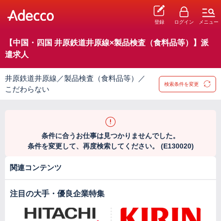
登録
ログイン
メニュー
【中国・四国 井原鉄道井原線×製品検査（食料品等）】派
遣求人
井原鉄道井原線／製品検査（食料品等）／
検索条件を変更
こだわらない
条件に合うお仕事は見つかりませんでした。
条件を変更して、再度検索してください。 (E130020)
関連コンテンツ
注目の大手・優良企業特集