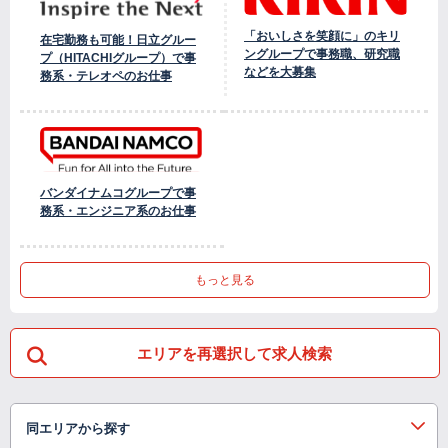
「おいしさを笑顔に」のキリ
在宅勤務も可能！日立グルー
ングループで事務職、研究職
プ（HITACHIグループ）で事
などを大募集
務系・テレオペのお仕事
バンダイナムコグループで事
務系・エンジニア系のお仕事
もっと見る
エリアを再選択して求人検索
同エリアから探す