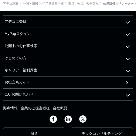
アデコ派遣
中国・四国
伊予鉄道郡中線
製造・物流・軽作業系
生産設備オペレーター
アデコに登録
MyPagログイン
公開中のお仕事検索
はじめての方
キャリア・福利厚生
お役立ちガイド
QA･お問い合わせ
拠点情報
企業のご担当者様
会社概要
派遣
テックコンサルティング