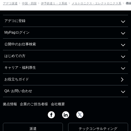
アデコ派遣
中国・四国
伊予鉄道１・２系統
メカトロニクス・エレクトロニクス系
機
アデコに登録
MyPagログイン
公開中のお仕事検索
はじめての方
キャリア・福利厚生
お役立ちガイド
QA･お問い合わせ
拠点情報
企業のご担当者様
会社概要
派遣
テックコンサルティング