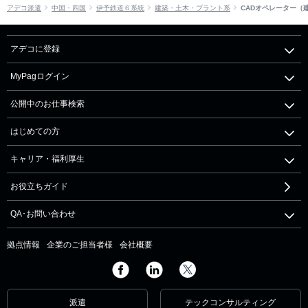
アデコ派遣
中国・四国
伊予鉄道６系統
建築・土木・プラント系
CADオペレーター（
アデコに登録
MyPagログイン
公開中のお仕事検索
はじめての方
キャリア・福利厚生
お役立ちガイド
QA･お問い合わせ
拠点情報
企業のご担当者様
会社概要
派遣
テックコンサルティング