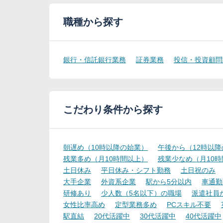
職種から探す
銀行・信託銀行業務
証券業務
投信・投資顧問
こだわり条件から探す
朝遅め（10時以降の始業）
午後から（12時以
残業多め（月10時間以上）
残業少なめ（月10
土日休み
平日休み・シフト勤務
土日祝のみ
大手企業
外資系企業
駅から5分以内
車通勤
研修あり
少人数（5名以下）の職場
派遣社員
女性比率高め
定型業務多め
PCスキル不要
駅直結
20代活躍中
30代活躍中
40代活躍中