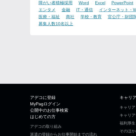
障がい者積極採用
Word
Excel
PowerPoint
エンタメ
金融
IT・通信
インターネット・W
医療・福祉
商社
学校・教育
官公庁・財団
募集人数10名以上
アデコに登録
キャリ
MyPagログイン
キャリア
公開中のお仕事検索
キャリア
はじめての方
福利厚生
アデコの取り組み
そのほか
派遣の登録からお仕事開始までの流れ