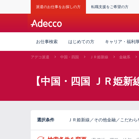
派遣のお仕事をお探しの方
転職支援をご希望の方
お仕事検索
はじめての方
キャリア・福利
アデコ派遣
中国・四国
ＪＲ姫新線
金融系
【中国・四国 ＪＲ姫新
選択条件
ＪＲ姫新線／その他金融／こだわら