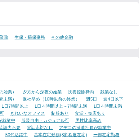
業務
生保・損保事務
その他金融
降の始業）
夕方から深夜の始業
扶養控除枠内
残業なし
時間未満）
退社早め（16時以前の終業）
週5日
週4日以下
1日7時間以上
1日４時間以上～7時間未満
1日４時間未満
可
きれいなオフィス
制服あり
食堂・売店あり
が就業中
服装自由・カジュアル可
男性比率高め
英語力不要
電話応対なし
アデコの派遣社員が就業中
50代活躍中
基本在宅勤務(8割程度在宅)
一部在宅勤務