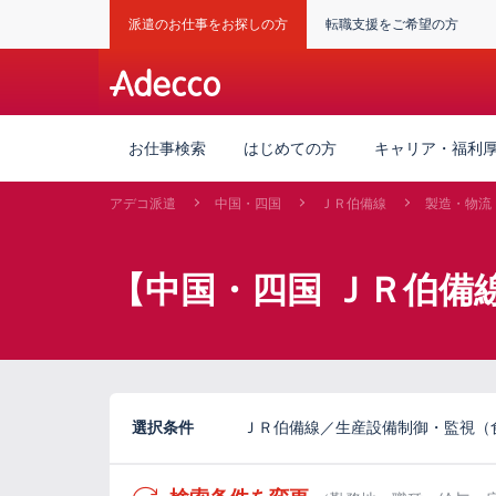
派遣のお仕事をお探しの方
転職支援をご希望の方
お仕事検索
はじめての方
キャリア・福利
アデコ派遣
中国・四国
ＪＲ伯備線
製造・物流
【中国・四国 ＪＲ伯備
選択条件
ＪＲ伯備線／生産設備制御・監視（