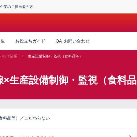
企業のご担当者の方
厚生
お役立ちガイド
QA･お問い合わせ
・軽作業系
生産設備制御・監視（食料品等）
線×生産設備制御・監視（食料
食料品等）／こだわらない