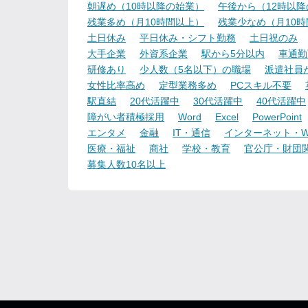
朝遅め（10時以降の始業）
午後から（12時以
残業多め（月10時間以上）
残業少なめ（月10
土日休み
平日休み・シフト勤務
土日祝のみ
大手企業
外資系企業
駅から5分以内
車通勤
研修あり
少人数（5名以下）の職場
派遣社員
女性比率高め
定型業務多め
PCスキル不要
駅直結
20代活躍中
30代活躍中
40代活躍中
障がい者積極採用
Word
Excel
PowerPoint
エンタメ
金融
IT・通信
インターネット・W
医療・福祉
商社
学校・教育
官公庁・財団
募集人数10名以上