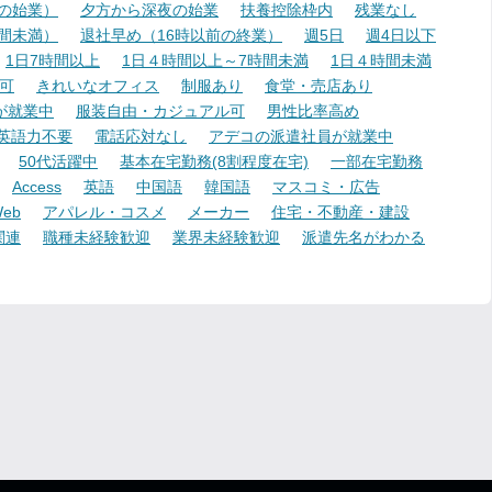
降の始業）
夕方から深夜の始業
扶養控除枠内
残業なし
時間未満）
退社早め（16時以前の終業）
週5日
週4日以下
1日7時間以上
1日４時間以上～7時間未満
1日４時間未満
可
きれいなオフィス
制服あり
食堂・売店あり
が就業中
服装自由・カジュアル可
男性比率高め
英語力不要
電話応対なし
アデコの派遣社員が就業中
50代活躍中
基本在宅勤務(8割程度在宅)
一部在宅勤務
Access
英語
中国語
韓国語
マスコミ・広告
eb
アパレル・コスメ
メーカー
住宅・不動産・建設
関連
職種未経験歓迎
業界未経験歓迎
派遣先名がわかる