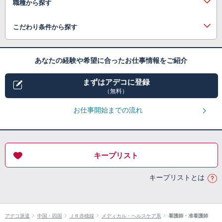
職種から探す
こだわり条件から探す
あなたの経験や希望に合ったお仕事情報をご紹介
まずはアデコに登録
（無料）
お仕事開始までの流れ
キープリスト
キープリストとは
アデコ派遣
中国・四国
ＪＲ赤穂線
メディカル・ヘルスケア系
看護師・准看護師