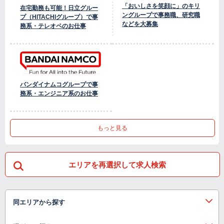
「おいしさを笑顔に」のキリ
在宅勤務も可能！日立グルー
ングループで事務職、研究職
プ（HITACHIグループ）で事
などを大募集
務系・テレオペのお仕事
バンダイナムコグループで事
務系・エンジニア系のお仕事
もっと見る
エリアを再選択して求人検索
同エリアから探す