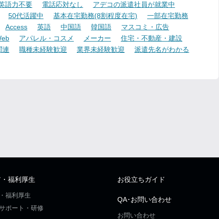
英語力不要
電話応対なし
アデコの派遣社員が就業中
50代活躍中
基本在宅勤務(8割程度在宅)
一部在宅勤務
Access
英語
中国語
韓国語
マスコミ・広告
eb
アパレル・コスメ
メーカー
住宅・不動産・建設
関連
職種未経験歓迎
業界未経験歓迎
派遣先名がわかる
ア・福利厚生
お役立ちガイド
・福利厚生
QA･お問い合わせ
サポート・研修
お問い合わせ