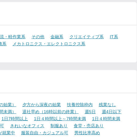
流・軽作業系
その他
金融系
クリエイティブ系
IT系
務系
メカトロニクス・エレクトロニクス系
降の始業）
夕方から深夜の始業
扶養控除枠内
残業なし
時間未満）
退社早め（16時以前の終業）
週5日
週4日以下
1日7時間以上
1日４時間以上～7時間未満
1日４時間未満
可
きれいなオフィス
制服あり
食堂・売店あり
が就業中
服装自由・カジュアル可
男性比率高め