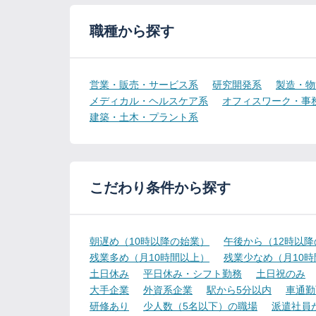
職種から探す
営業・販売・サービス系
研究開発系
製造・物
メディカル・ヘルスケア系
オフィスワーク・事
建築・土木・プラント系
こだわり条件から探す
朝遅め（10時以降の始業）
午後から（12時以
残業多め（月10時間以上）
残業少なめ（月10
土日休み
平日休み・シフト勤務
土日祝のみ
大手企業
外資系企業
駅から5分以内
車通勤
研修あり
少人数（5名以下）の職場
派遣社員