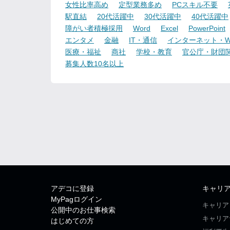
女性比率高め
定型業務多め
PCスキル不要
駅直結
20代活躍中
30代活躍中
40代活躍中
障がい者積極採用
Word
Excel
PowerPoint
エンタメ
金融
IT・通信
インターネット・W
医療・福祉
商社
学校・教育
官公庁・財団
募集人数10名以上
アデコに登録
キャリ
MyPagログイン
キャリア
公開中のお仕事検索
キャリア
はじめての方