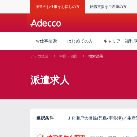
派遣のお仕事をお探しの方
転職支援をご希望の方
お仕事検索
はじめての方
キャリア・福利
アデコ派遣
中国・四国
検索結果
派遣求人
選択条件
ＪＲ瀬戸大橋線(児島-宇多津)／生