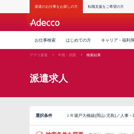
派遣のお仕事をお探しの方
転職支援をご希望の方
お仕事検索
はじめての方
キャリア・福利
アデコ派遣
中国・四国
検索結果
派遣求人
選択条件
ＪＲ瀬戸大橋線(岡山-児島)／人事