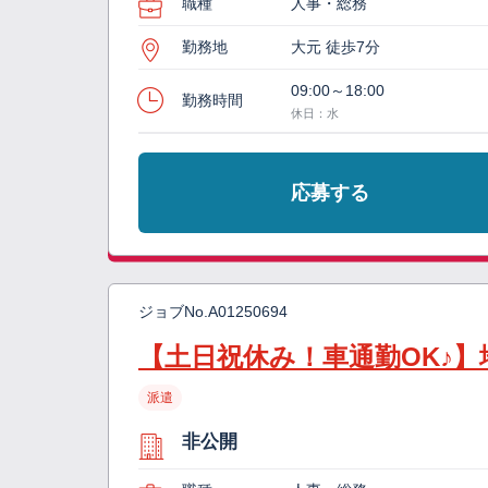
職種
人事・総務
勤務地
大元 徒歩7分
09:00～18:00
勤務時間
休日：水
応募する
ジョブNo.
A01250694
【土日祝休み！車通勤OK♪
派遣
非公開