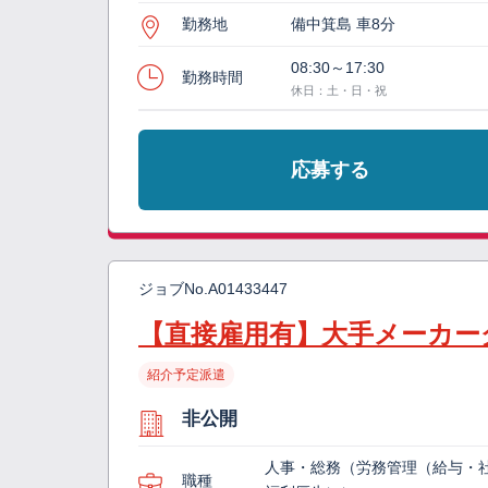
勤務地
備中箕島 車8分
08:30～17:30
勤務時間
休日：土・日・祝
応募する
ジョブNo.
A01433447
【直接雇用有】大手メーカー
紹介予定派遣
非公開
人事・総務（労務管理（給与・
職種