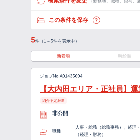
検索条件を変更
（勤務地、職種、給与、
この条件を保存
5
件（1～5件を表示中）
新着順
時給順
ジョブNo.
A01435694
【大内田エリア・正社員】運
紹介予定派遣
非公開
人事・総務（総務事務）、経理
職種
（経理・財務）