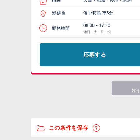
職種
人事・総務、経理・財務
勤務地
備中箕島 車8分
08:30～17:30
勤務時間
休日：土・日・祝
応募する
20件
この条件を保存