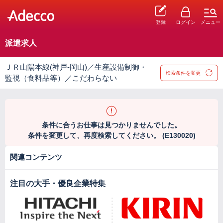
登録
ログイン
メニュー
派遣求人
ＪＲ山陽本線(神戸-岡山)／生産設備制御・
検索条件を変更
監視（食料品等）／こだわらない
条件に合うお仕事は見つかりませんでした。
条件を変更して、再度検索してください。 (E130020)
関連コンテンツ
注目の大手・優良企業特集