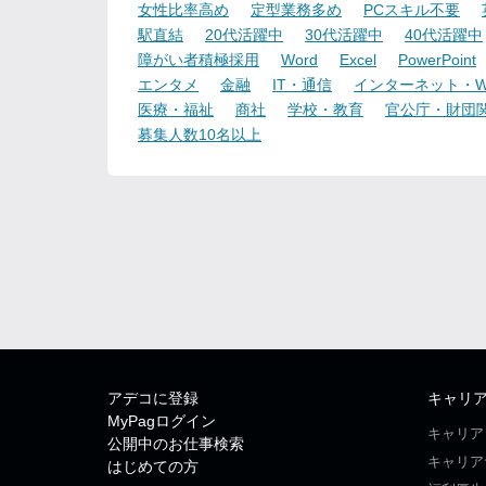
女性比率高め
定型業務多め
PCスキル不要
駅直結
20代活躍中
30代活躍中
40代活躍中
障がい者積極採用
Word
Excel
PowerPoint
エンタメ
金融
IT・通信
インターネット・W
医療・福祉
商社
学校・教育
官公庁・財団
募集人数10名以上
アデコに登録
キャリ
MyPagログイン
キャリア
公開中のお仕事検索
キャリア
はじめての方