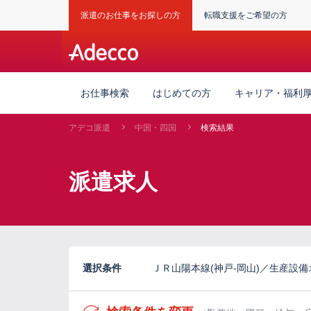
派遣のお仕事をお探しの方
転職支援をご希望の方
お仕事検索
はじめての方
キャリア・福利
アデコ派遣
中国・四国
検索結果
派遣求人
選択条件
ＪＲ山陽本線(神戸-岡山)／生産設