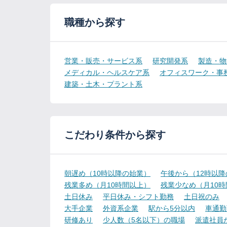
職種から探す
営業・販売・サービス系
研究開発系
製造・物
メディカル・ヘルスケア系
オフィスワーク・事
建築・土木・プラント系
こだわり条件から探す
朝遅め（10時以降の始業）
午後から（12時以
残業多め（月10時間以上）
残業少なめ（月10
土日休み
平日休み・シフト勤務
土日祝のみ
大手企業
外資系企業
駅から5分以内
車通勤
研修あり
少人数（5名以下）の職場
派遣社員