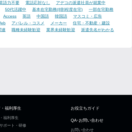
英語力不要
電話応対なし
アデコの派遣社員が就業中
50代活躍中
基本在宅勤務(8割程度在宅)
一部在宅勤務
Access
英語
中国語
韓国語
マスコミ・広告
eb
アパレル・コスメ
メーカー
住宅・不動産・建設
関連
職種未経験歓迎
業界未経験歓迎
派遣先名がわかる
ア・福利厚生
お役立ちガイド
・福利厚生
QA･お問い合わせ
サポート・研修
お問い合わせ