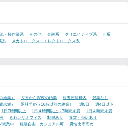
流・軽作業系
その他
金融系
クリエイティブ系
IT系
務系
メカトロニクス・エレクトロニクス系
降の始業）
夕方から深夜の始業
扶養控除枠内
残業なし
時間未満）
退社早め（16時以前の終業）
週5日
週4日以下
1日7時間以上
1日４時間以上～7時間未満
1日４時間未満
可
きれいなオフィス
制服あり
食堂・売店あり
が就業中
服装自由・カジュアル可
男性比率高め