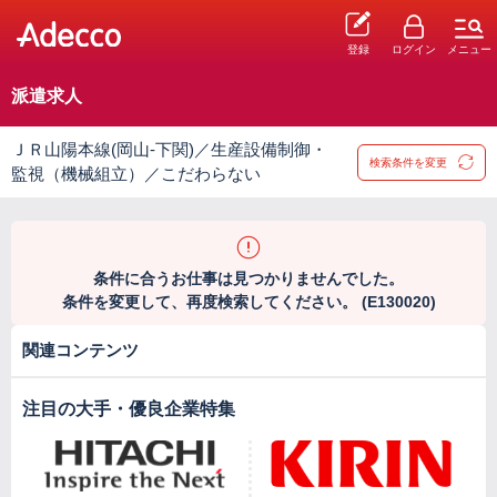
登録
ログイン
メニュー
派遣求人
ＪＲ山陽本線(岡山-下関)／生産設備制御・
検索条件を変更
監視（機械組立）／こだわらない
条件に合うお仕事は見つかりませんでした。
条件を変更して、再度検索してください。 (E130020)
関連コンテンツ
注目の大手・優良企業特集