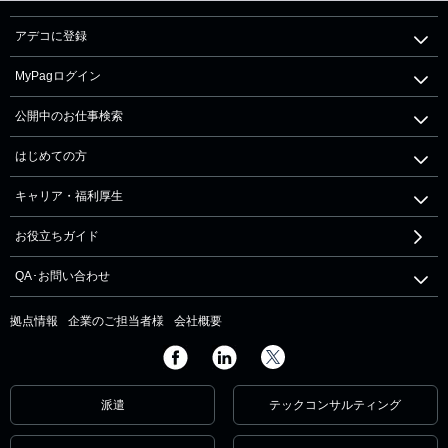
アデコに登録
MyPagログイン
公開中のお仕事検索
はじめての方
キャリア・福利厚生
お役立ちガイド
QA･お問い合わせ
拠点情報
企業のご担当者様
会社概要
派遣
テックコンサルティング