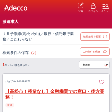
登録
ログイン
メニュー
派遣求人
ＪＲ予讃線(高松-松山)／銀行・信託銀行業
検索条件を変更
務／こだわらない
この条件を保存
検索条件の保存
1
件（1～1件を表示中）
ジョブNo.
A01488672
【高松市！残業なし】金融機関での窓口・後方業
務！
派遣