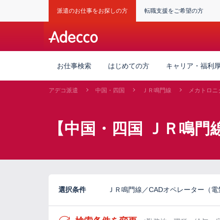
派遣のお仕事をお探しの方
転職支援をご希望の方
お仕事検索
はじめての方
キャリア・福利
アデコ派遣
中国・四国
ＪＲ鳴門線
メカトロニ
【中国・四国 ＪＲ鳴門
選択条件
ＪＲ鳴門線／CADオペレーター（