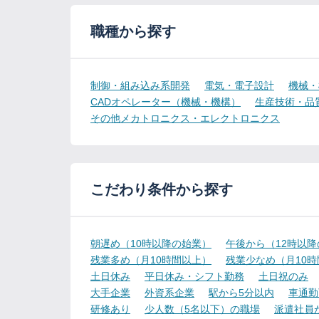
職種から探す
制御・組み込み系開発
電気・電子設計
機械・
CADオペレーター（機械・機構）
生産技術・品
その他メカトロニクス・エレクトロニクス
こだわり条件から探す
朝遅め（10時以降の始業）
午後から（12時以
残業多め（月10時間以上）
残業少なめ（月10
土日休み
平日休み・シフト勤務
土日祝のみ
大手企業
外資系企業
駅から5分以内
車通勤
研修あり
少人数（5名以下）の職場
派遣社員