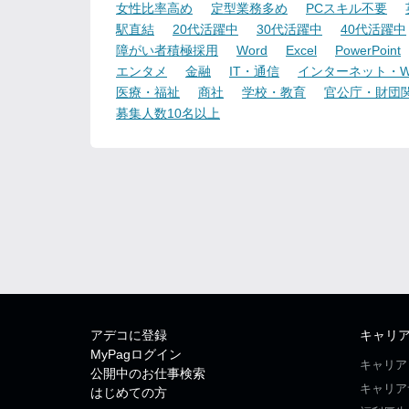
女性比率高め
定型業務多め
PCスキル不要
駅直結
20代活躍中
30代活躍中
40代活躍中
障がい者積極採用
Word
Excel
PowerPoint
エンタメ
金融
IT・通信
インターネット・W
医療・福祉
商社
学校・教育
官公庁・財団
募集人数10名以上
アデコに登録
キャリ
MyPagログイン
キャリア
公開中のお仕事検索
キャリア
はじめての方