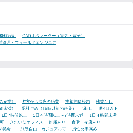
機構設計
CADオペレーター（電気・電子）
質管理・フィールドエンジニア
降の始業）
夕方から深夜の始業
扶養控除枠内
残業なし
時間未満）
退社早め（16時以前の終業）
週5日
週4日以下
1日7時間以上
1日４時間以上～7時間未満
1日４時間未満
可
きれいなオフィス
制服あり
食堂・売店あり
が就業中
服装自由・カジュアル可
男性比率高め