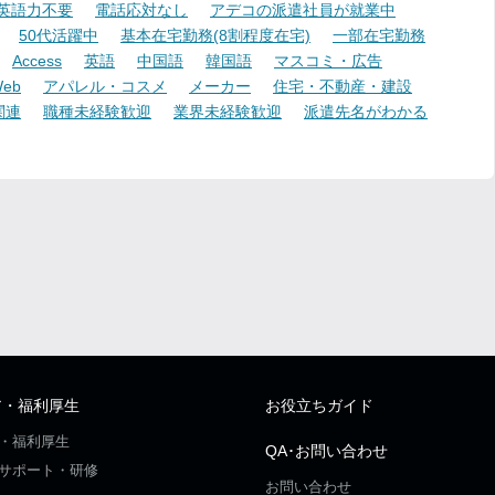
英語力不要
電話応対なし
アデコの派遣社員が就業中
50代活躍中
基本在宅勤務(8割程度在宅)
一部在宅勤務
Access
英語
中国語
韓国語
マスコミ・広告
eb
アパレル・コスメ
メーカー
住宅・不動産・建設
関連
職種未経験歓迎
業界未経験歓迎
派遣先名がわかる
ア・福利厚生
お役立ちガイド
・福利厚生
QA･お問い合わせ
サポート・研修
お問い合わせ