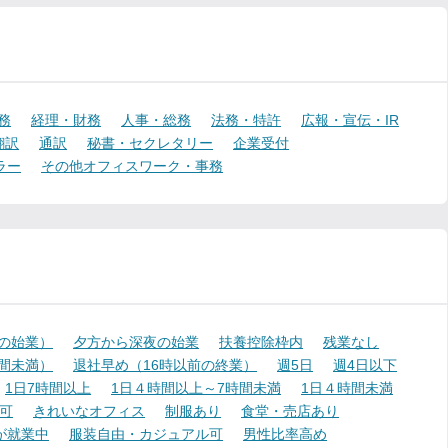
務
経理・財務
人事・総務
法務・特許
広報・宣伝・IR
翻訳
通訳
秘書・セクレタリー
企業受付
ラー
その他オフィスワーク・事務
降の始業）
夕方から深夜の始業
扶養控除枠内
残業なし
時間未満）
退社早め（16時以前の終業）
週5日
週4日以下
1日7時間以上
1日４時間以上～7時間未満
1日４時間未満
可
きれいなオフィス
制服あり
食堂・売店あり
が就業中
服装自由・カジュアル可
男性比率高め