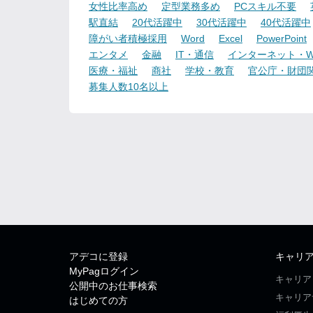
女性比率高め
定型業務多め
PCスキル不要
駅直結
20代活躍中
30代活躍中
40代活躍中
障がい者積極採用
Word
Excel
PowerPoint
エンタメ
金融
IT・通信
インターネット・W
医療・福祉
商社
学校・教育
官公庁・財団
募集人数10名以上
アデコに登録
キャリ
MyPagログイン
キャリア
公開中のお仕事検索
キャリア
はじめての方