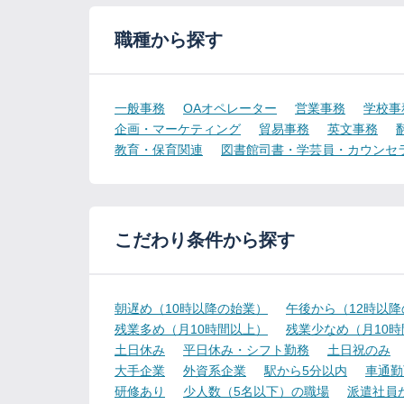
職種から探す
一般事務
OAオペレーター
営業事務
学校事
企画・マーケティング
貿易事務
英文事務
教育・保育関連
図書館司書・学芸員・カウンセ
こだわり条件から探す
朝遅め（10時以降の始業）
午後から（12時以
残業多め（月10時間以上）
残業少なめ（月10
土日休み
平日休み・シフト勤務
土日祝のみ
大手企業
外資系企業
駅から5分以内
車通勤
研修あり
少人数（5名以下）の職場
派遣社員