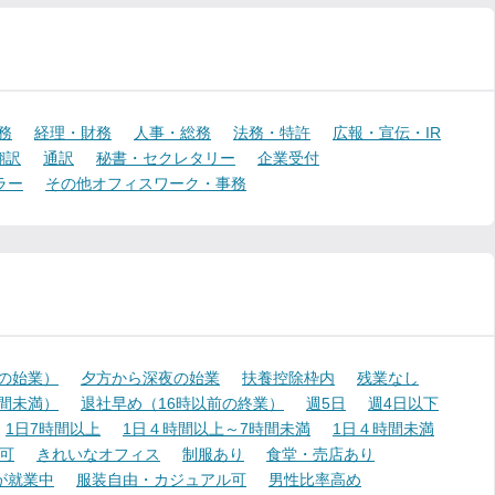
務
経理・財務
人事・総務
法務・特許
広報・宣伝・IR
翻訳
通訳
秘書・セクレタリー
企業受付
ラー
その他オフィスワーク・事務
降の始業）
夕方から深夜の始業
扶養控除枠内
残業なし
時間未満）
退社早め（16時以前の終業）
週5日
週4日以下
1日7時間以上
1日４時間以上～7時間未満
1日４時間未満
可
きれいなオフィス
制服あり
食堂・売店あり
が就業中
服装自由・カジュアル可
男性比率高め