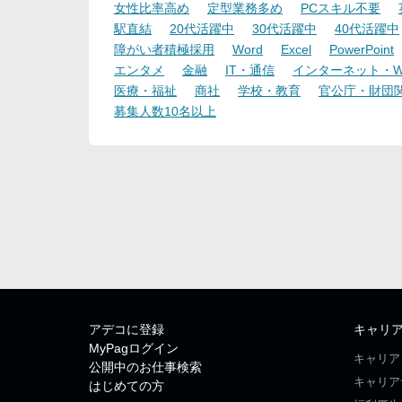
女性比率高め
定型業務多め
PCスキル不要
駅直結
20代活躍中
30代活躍中
40代活躍中
障がい者積極採用
Word
Excel
PowerPoint
エンタメ
金融
IT・通信
インターネット・W
医療・福祉
商社
学校・教育
官公庁・財団
募集人数10名以上
アデコに登録
キャリ
MyPagログイン
キャリア
公開中のお仕事検索
キャリア
はじめての方