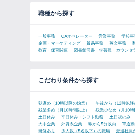
職種から探す
一般事務
OAオペレーター
営業事務
学校事
企画・マーケティング
貿易事務
英文事務
教育・保育関連
図書館司書・学芸員・カウンセ
こだわり条件から探す
朝遅め（10時以降の始業）
午後から（12時以
残業多め（月10時間以上）
残業少なめ（月10
土日休み
平日休み・シフト勤務
土日祝のみ
大手企業
外資系企業
駅から5分以内
車通勤
研修あり
少人数（5名以下）の職場
派遣社員