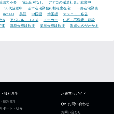
英語力不要
電話応対なし
アデコの派遣社員が就業中
50代活躍中
基本在宅勤務(8割程度在宅)
一部在宅勤務
Access
英語
中国語
韓国語
マスコミ・広告
eb
アパレル・コスメ
メーカー
住宅・不動産・建設
関連
職種未経験歓迎
業界未経験歓迎
派遣先名がわかる
ア・福利厚生
お役立ちガイド
・福利厚生
QA･お問い合わせ
サポート・研修
お問い合わせ