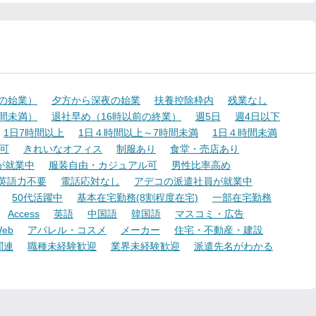
降の始業）
夕方から深夜の始業
扶養控除枠内
残業なし
時間未満）
退社早め（16時以前の終業）
週5日
週4日以下
1日7時間以上
1日４時間以上～7時間未満
1日４時間未満
可
きれいなオフィス
制服あり
食堂・売店あり
が就業中
服装自由・カジュアル可
男性比率高め
英語力不要
電話応対なし
アデコの派遣社員が就業中
50代活躍中
基本在宅勤務(8割程度在宅)
一部在宅勤務
Access
英語
中国語
韓国語
マスコミ・広告
eb
アパレル・コスメ
メーカー
住宅・不動産・建設
関連
職種未経験歓迎
業界未経験歓迎
派遣先名がわかる