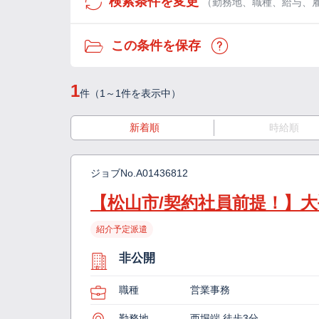
検索条件を変更
（勤務地、職種、給与、
この条件を保存
1
件（1～1件を表示中）
新着順
時給順
ジョブNo.
A01436812
【松山市/契約社員前提！】
紹介予定派遣
非公開
職種
営業事務
勤務地
西堀端 徒歩3分