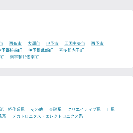
市
西条市
大洲市
伊予市
四国中央市
西予市
伊予郡松前町
伊予郡砥部町
喜多郡内子町
町
南宇和郡愛南町
流・軽作業系
その他
金融系
クリエイティブ系
IT系
務系
メカトロニクス・エレクトロニクス系