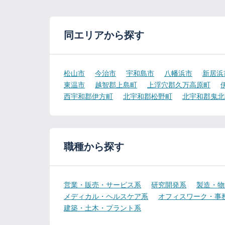
同エリアから探す
松山市
今治市
宇和島市
八幡浜市
新居浜
東温市
越智郡上島町
上浮穴郡久万高原町
西宇和郡伊方町
北宇和郡松野町
北宇和郡鬼北
職種から探す
営業・販売・サービス系
研究開発系
製造・物
メディカル・ヘルスケア系
オフィスワーク・事
建築・土木・プラント系