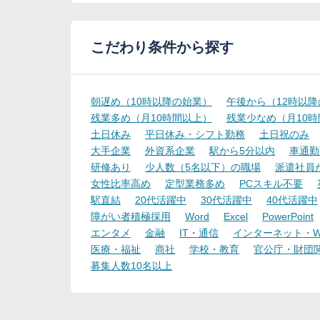
こだわり条件から探す
朝遅め（10時以降の始業）
午後から（12時以
残業多め（月10時間以上）
残業少なめ（月10
土日休み
平日休み・シフト勤務
土日祝のみ
大手企業
外資系企業
駅から5分以内
車通勤
研修あり
少人数（5名以下）の職場
派遣社員
女性比率高め
定型業務多め
PCスキル不要
駅直結
20代活躍中
30代活躍中
40代活躍中
障がい者積極採用
Word
Excel
PowerPoint
エンタメ
金融
IT・通信
インターネット・W
医療・福祉
商社
学校・教育
官公庁・財団
募集人数10名以上