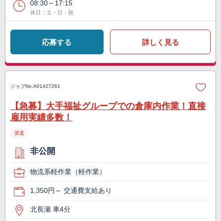
08:30～17:15
休日：土・日・祝
応募する
詳しく見る
ジョブNo.
A01427261
【急募】大手福祉グループでの倉庫内作業！直接
雇用実績多数！
派遣
非公開
物流系軽作業（軽作業）
1,350円～ 交通費支給あり
北長瀬 車4分