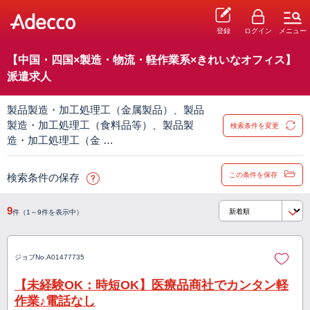
登録
ログイン
メニュー
【中国・四国×製造・物流・軽作業系×きれいなオフィス】
派遣求人
製品製造・加工処理工（金属製品）、製品
製造・加工処理工（食料品等）、製品製
検索条件を変更
造・加工処理工（金 …
この条件を保存
検索条件の保存
9
件（1～9件を表示中）
ジョブNo.
A01477735
【未経験OK：時短OK】医療品商社でカンタン軽
作業♪電話なし