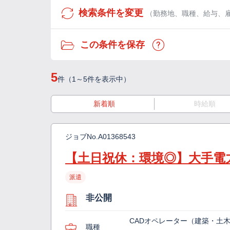
検索条件を変更
（勤務地、職種、給与、
この条件を保存
5
件（1～5件を表示中）
新着順
時給順
ジョブNo.
A01368543
【土日祝休：環境◎】大手電
派遣
非公開
CADオペレーター（建築・土
職種