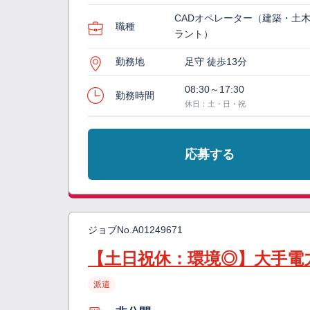
CADオペレーター（建築・土
職種
ラント）
勤務地
足守 徒歩13分
08:30～17:30
勤務時間
休日：土・日・祝
応募する
ジョブNo.
A01249671
【土日祝休：環境◎】大手電
派遣