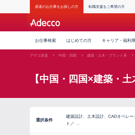
派遣のお仕事をお探しの方
転職支援をご希望の方
お仕事検索
はじめての方
キャリア・福利
アデコ派遣
中国・四国
建築・土木・プラント系
【中国・四国×建築・土
建築設計、土木設計、CADオペレ
選択条件
ト／ …