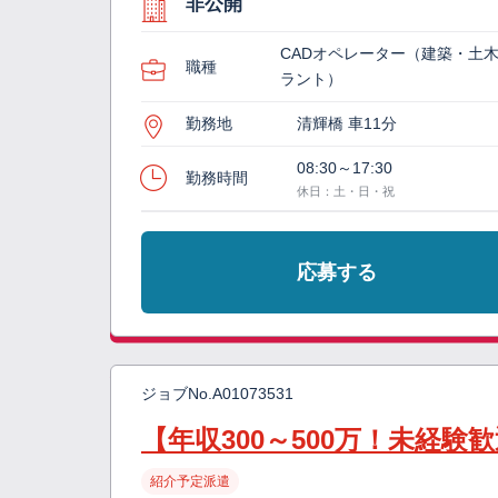
非公開
CADオペレーター（建築・土
職種
ラント）
勤務地
清輝橋 車11分
08:30～17:30
勤務時間
休日：土・日・祝
応募する
ジョブNo.
A01073531
【年収300～500万！未経
紹介予定派遣