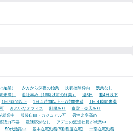
降の始業）
夕方から深夜の始業
扶養控除枠内
残業なし
時間未満）
退社早め（16時以前の終業）
週5日
週4日以下
1日7時間以上
1日４時間以上～7時間未満
1日４時間未満
可
きれいなオフィス
制服あり
食堂・売店あり
が就業中
服装自由・カジュアル可
男性比率高め
英語力不要
電話応対なし
アデコの派遣社員が就業中
50代活躍中
基本在宅勤務(8割程度在宅)
一部在宅勤務