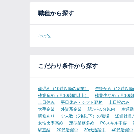
職種から探す
その他
こだわり条件から探す
朝遅め（10時以降の始業）
午後から（12時以
残業多め（月10時間以上）
残業少なめ（月10
土日休み
平日休み・シフト勤務
土日祝のみ
大手企業
外資系企業
駅から5分以内
車通勤
研修あり
少人数（5名以下）の職場
派遣社員
女性比率高め
定型業務多め
PCスキル不要
駅直結
20代活躍中
30代活躍中
40代活躍中