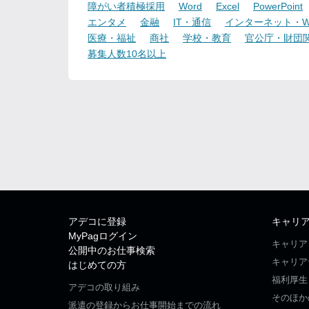
障がい者積極採用
Word
Excel
PowerPoint
エンタメ
金融
IT・通信
インターネット・W
医療・福祉
商社
学校・教育
官公庁・財団
募集人数10名以上
アデコに登録
キャリ
MyPagログイン
キャリア
公開中のお仕事検索
キャリア
はじめての方
福利厚生
アデコの取り組み
そのほか
派遣の登録からお仕事開始までの流れ