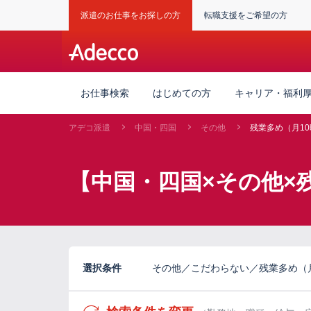
派遣のお仕事をお探しの方
転職支援をご希望の方
お仕事検索
はじめての方
キャリア・福利
アデコ派遣
中国・四国
その他
残業多め（月1
【中国・四国×その他×
選択条件
その他／こだわらない／残業多め（