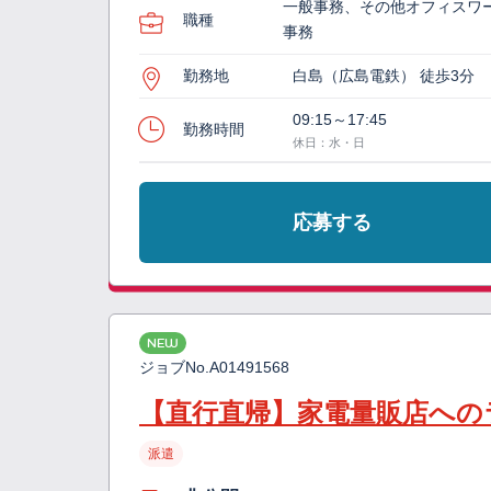
一般事務、その他オフィスワ
職種
事務
勤務地
白島（広島電鉄） 徒歩3分
09:15～17:45
勤務時間
休日：水・日
応募する
NEW
ジョブNo.
A01491568
【直行直帰】家電量販店への
派遣