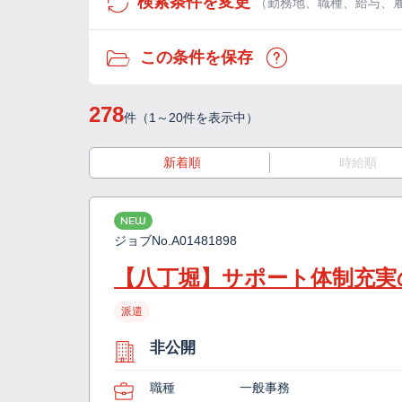
検索条件を変更
（勤務地、職種、給与、
この条件を保存
278
件（1～20件を表示中）
新着順
時給順
NEW
ジョブNo.
A01481898
【八丁堀】サポート体制充実
派遣
非公開
職種
一般事務