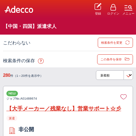
登録
ログイン
メニュー
【中国・四国】派遣求人
こだわらない
検索条件を変更
この条件を保存
検索条件の保存
280
件（1～20件を表示中）
NEW
ジョブNo.
A01488674
【大手メーカー／残業なし】営業サポート☆彡
派遣
非公開