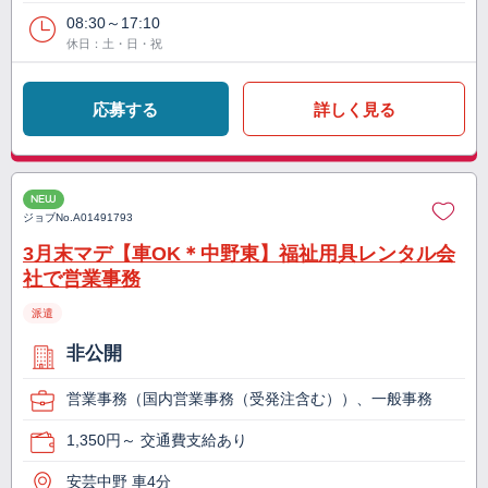
08:30～17:10
休日：土・日・祝
応募する
詳しく見る
NEW
ジョブNo.
A01491793
3月末マデ【車OK＊中野東】福祉用具レンタル会
社で営業事務
派遣
非公開
営業事務（国内営業事務（受発注含む））、一般事務
1,350円～ 交通費支給あり
安芸中野 車4分