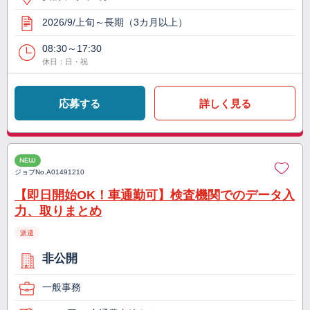
2026/9/上旬～長期（3カ月以上）
08:30～17:30
休日：日・祝
応募する
詳しく見る
NEW
ジョブNo.
A01491210
【即日開始OK！車通勤可】検査機関でのデータ入
力、取りまとめ
派遣
非公開
一般事務