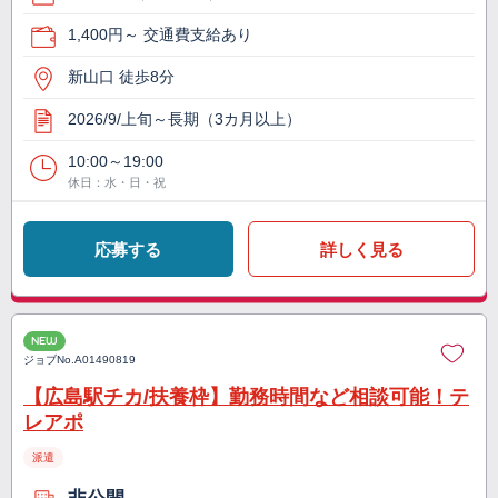
1,400円～ 交通費支給あり
新山口 徒歩8分
2026/9/上旬～長期（3カ月以上）
10:00～19:00
休日：水・日・祝
応募する
詳しく見る
NEW
ジョブNo.
A01490819
【広島駅チカ/扶養枠】勤務時間など相談可能！テ
レアポ
派遣