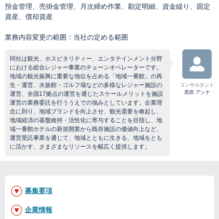
預金管理、売掛金管理、月次締め作業、勘定明細、資金繰り、固定
資産、償却資産
業務内容変更の範囲：当社の定める範囲
同社は観光、ホスピタリティー、エンタテインメント分野
における総合レジャー事業のチェーンオペレーターです。
地域の観光振興に重要な地位を占める「地域一番館」の再
生・運営、水族館・ゴルフ場などの多様なレジャー施設の
コンサルタント
黒田 アンナ
運営、全国17拠点の運営を通じたスケールメリットを施設
運営の業務委託を行ううえでの強みとしています。企業理
念に則り、地域ブランドを向上させ、観光需要を喚起し、
地域経済の基盤維持・活性化に寄与することを目指し、地
域一番館ホテルの新規開業から既存施設の価値向上など、
運営受託事業を通じて、地域とともに生きる、地域をとも
に活かす、さまざまなリソースを幅広く提供します。
募集要項
企業情報