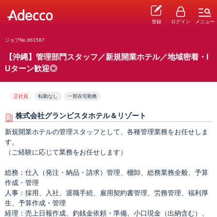
登録
ログイン
メニュー
ジョブNo.861587
【沖縄】管理部門スタッフ／新規開業ホテル／地域密着・I
Uターン歓迎◎
正社員
転勤なし
一部在宅勤務
株式会社グランビスタホテル＆リゾート
新規開業ホテルの管理スタッフとして、各種管理業務をお任せしま
す。
（ご経験に応じて業務をお任せします）
総務：仕入（発注・納品・請求）管理、棚卸、総務業務全般、予算
作成・管理
人事：採用、入社、退職手続、雇用契約書管理、労務管理、福利厚
生、予算作成・管理
経理：売上日報作成、釣銭金依頼・準備、小口現金（出納含む）、