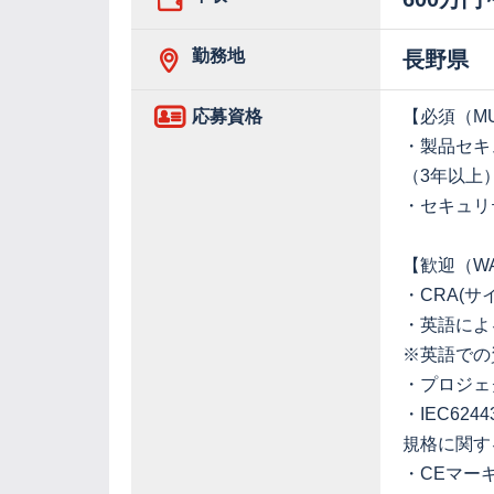
勤務地
長野県
応募資格
【必須（M
・製品セキ
（3年以上
・セキュリ
【歓迎（W
・CRA(
・英語によ
※英語での
・プロジェ
・IEC624
規格に関す
・CEマー