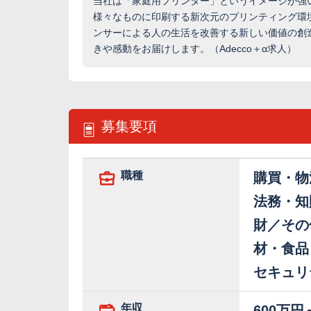
当社は「家庭用プリンター」というイメージが強
様々なものに印刷する新次元のプリンティング環
ンサーによる人の生活を改善する新しい価値の創
きや感動をお届けします。（Adecco＋α求人）
募集要項
職種
購買・物
法務・知
財／その
材・食品
セキュリ
年収
600万円