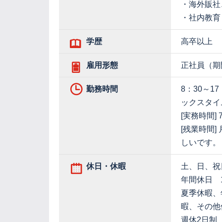
・海外販社
・社内教育
学歴
高卒以上
雇用形態
正社員（期
勤務時間
8：30～
ックスタイ
[実務時間] 
[残業時間
しいです。
休日・休暇
土、日、祝
年間休日 1
夏季休暇、
暇、その他
週休2日制