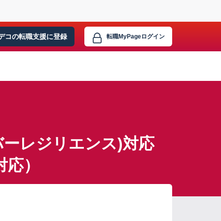
デコの転職支援に
登録
転職MyPage
ログイン
バーレジリエンス)対応
対応）