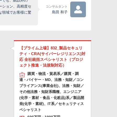
ーでも、紙以外の
ーション、高精度セ
コンサルタント
島田 和子
な領域でお客様に驚
【プライム上場】832_製品セキュリ
ティ・CRA(サイバーレジリエンス)対
応 全社統括スペシャリスト（プロジ
ェクト推進・法規制対応）
購買・物流・貿易系／購買・調
達・バイヤー・MD、法務・知財／コン
プライアンス(事業会社)、法務・知財／
その他法務・知財系職種、エンジニア
(化学・素材・食品・化粧品)系／製品開
発(化学・素材)、IT系／セキュリティス
ペシャリスト