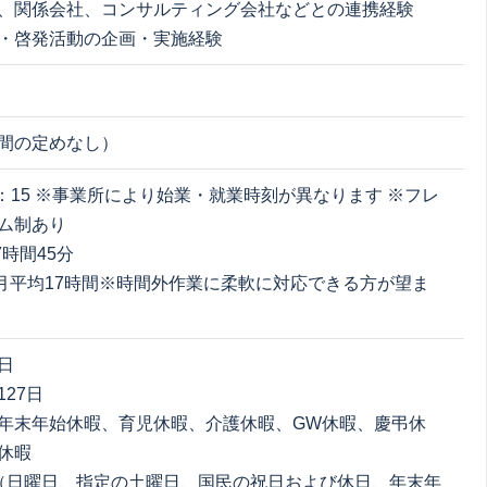
、関係会社、コンサルティング会社などとの連携経験
・啓発活動の企画・実施経験
間の定めなし）
17：15 ※事業所により始業・就業時刻が異なります ※フレ
ム制あり
7時間45分
] 月平均17時間※時間外作業に柔軟に対応できる方が望ま
日
27日
年末年始休暇、育児休暇、介護休暇、GW休暇、慶弔休
休暇
（日曜日、指定の土曜日、国民の祝日および休日、年末年