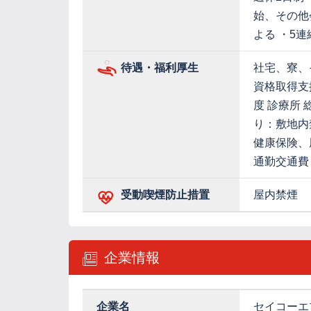
始、その他
よる ・5
待遇・福利厚生
社宅、寮、
資格取得支
度 診療所
り：敷地内
健康保険、
通勤交通費
受動喫煙防止措置
屋内禁煙
企業情報
企業名
セイコーエ