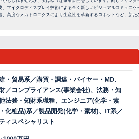
いかもしれませんが、実は様々な事業展開をしています。同じプリンタ
境、マイクロディスプレイ技術による全く新しいビジュアルコミュニケ
造、高度なメカトロニクスにより生産性を革新するロボットなど、新た
流・貿易系／購買・調達・バイヤー・MD、
財／コンプライアンス(事業会社)、法務・知
他法務・知財系職種、エンジニア(化学・素
・化粧品)系／製品開発(化学・素材)、IT系／
ティスペシャリスト
～1000万円