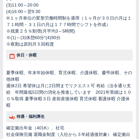
(3)11:00～20:00
(4)16:00～翌9:30
※１ヶ月単位の変形労働時間制を適用（１ヶ月が３０日の月は１
７１時間・３１日の月は１７７時間でシフトを作成）
※残業２５％割増(月平均3～5時間)
※(1)～(3)休憩60分"(4)90分
※夜勤は原則月５回程度
休日・休暇
夏季休暇、年末年始休暇、育児休暇、介護休暇、慶弔休暇、その
他休暇
週休2日 希望休は月に2日間までリクエスト可 有給（法令通り支
給 年間最低5日間の消化を推進しています 2021年実績は１０
０％取得 夏季休暇３日 産前産後休暇 育児休暇 看護休暇 介護休
暇
待遇・福利厚生
確定拠出年金（401K）、社宅
社会保険完備 退職金制度（入社から３年経過後対象） 確定拠出