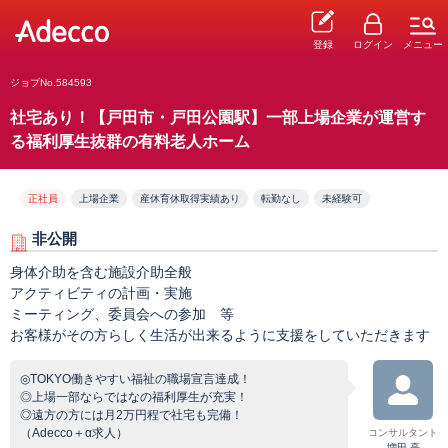
登録
ログイン
メニュー
ジョブNo.584593
社宅あり！【戸田市・戸田公園駅】一部上場企業が運営す
る福利厚生抜群の有料老人ホーム
正社員
上場企業
産休育休取得実績あり
転勤なし
未経験可
非公開
身体介助を含む施設介助全般
アクティビティの計画・実施
ミーティング、委員会への参加 等
お客様がその方らしく生活が出来るように支援をしていただきます
◎TOKYO働きやすい福祉の職場宣言達成！
◎上場一部ならではなの福利厚生が充実！
◎遠方の方には月2万円程で社宅も完備！
（Adecco＋α求人）
コンサルタント
増田 亮