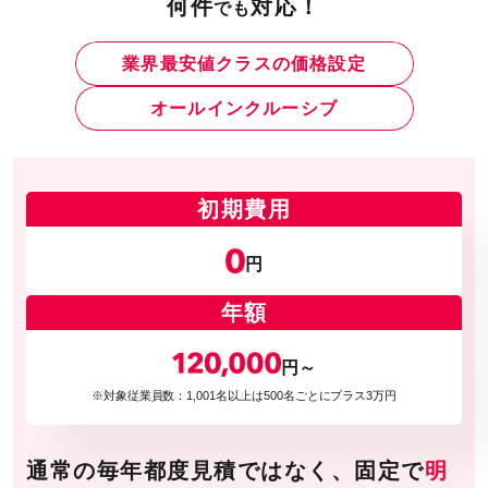
何件
対応！
でも
業界最安値クラスの価格設定
オールインクルーシブ
初期費用
円
年額
円～
※対象従業員数：1,001名以上は500名ごとにプラス3万円
通常の毎年都度見積ではなく、固定で
明