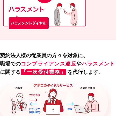
契約法⼈様の従業員の⽅々を対象に、
職場での
コンプライアンス違反
や
ハラスメント
に関する
「⼀次受付業務」
を代⾏します。