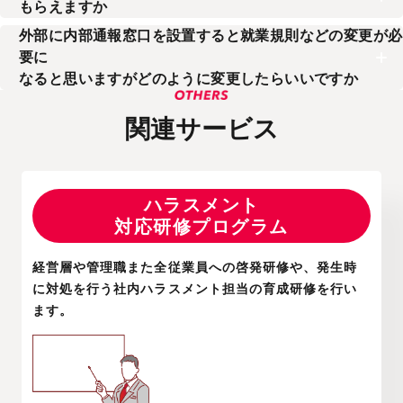
もらえますか
ハラスメント相談については受容と傾聴姿勢を持って対応し、高
社内告知用のチラシ（データ）をご提供いたします。
品質なサービスを実現しています。
外部に内部通報窓口を設置すると就業規則などの変更が必
要に
なると思いますがどのように変更したらいいですか
コンプライアンスダイヤルサービス導入を前提とした「内部通報
に関する規程」の雛形をご提供いたします。ご希望の場合はお気
関連サービス
軽にお問い合わせください。
ハラスメント
対応研修プログラム
経営層や管理職また全従業員への啓発研修や、発生時
に対処を行う社内ハラスメント担当の育成研修を行い
ます。