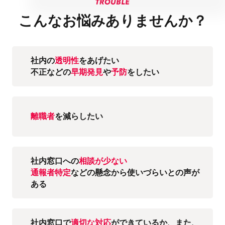
こんなお悩みありませんか？
社内の
透明性
をあげたい
不正などの
早期発見
や
予防
をしたい
離職者
を減らしたい
社内窓口への
相談が少ない
通報者特定
などの懸念から
使いづらいとの声が
ある
社内窓口で
適切な対応
が
できているか、また、