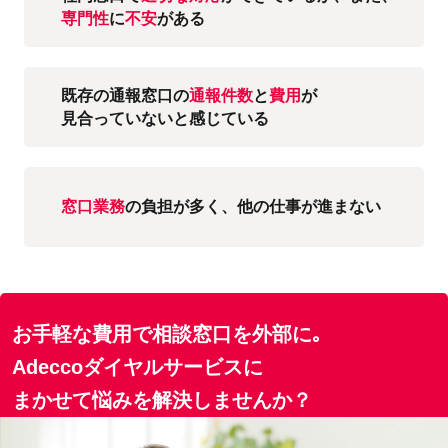
専門性
に
不安
がある
既存の通報窓口の
通報
件数
と
費用
が
見合って
いないと感じている
窓口業務
の負担が多く、
他の仕事が進まない
お手軽な費用で相談窓口を外部に｡
Adecco
ダイヤルサービスに
まかせて
悩みを解決しませんか？