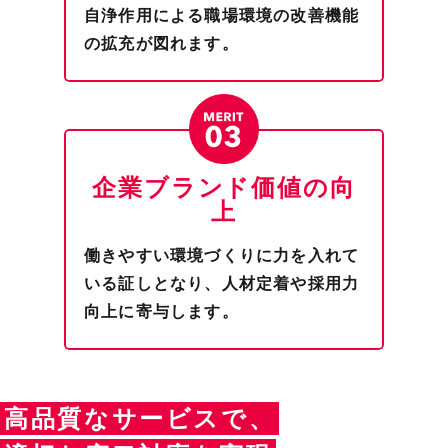
自浄作用による職場環境の改善機能
正社員
契約社員
の拡充が図れます。
派遣社員
嘱託
パートアルバイト
フリーランス等
企業ブランド価値の
向
上
働きやすい環境づくりに力を入れて
いる証しとなり、人材定着や採用力
向上に寄与します。
料金体系
高品質なサービスで、
初期費用