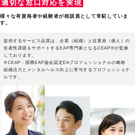
適切な窓口対応を実現
円
様々な有資格者や経験者が相談員として常駐していま
す。
基本料
円/毎月
提供するサービス品質は、企業（組織）と従業員（個人）の
生産性課題をサポートするEAP専門家となるCEAP※が監修
しております。
対応費用
（通報・相談など）
※CEAP：国際EAP協会認定EAプロフェッショナルの略称
組織活力とメンタルヘルス向上に寄与するプロフェッショナ
1回につき
ルです。
円
さらに
年間でご契約いただくと、
基本費用が10％OFF！
※2026年9月開始（8月20日お申し込み）分までは基本費用が20％O
FFです。10月開始分からは10％OFFとなります。