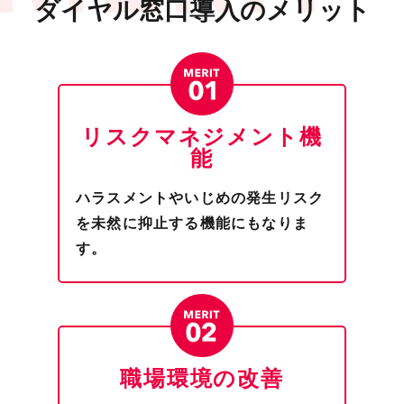
ダイヤル窓口導入のメリット
2022年4月1日からすべての企業に「パワハラ防止法」
が適用
義務化された具体的防止措置の実施・運用はで
きていますか？
対応法令
リスクマネジメント
機
能
パワハラ防止法
ハラスメントやいじめの発生リスク
を未然に抑止する機能にもなりま
対応事案
す。
ハラスメント全般
対応範囲
職場環境の改善
現在雇用関係にある