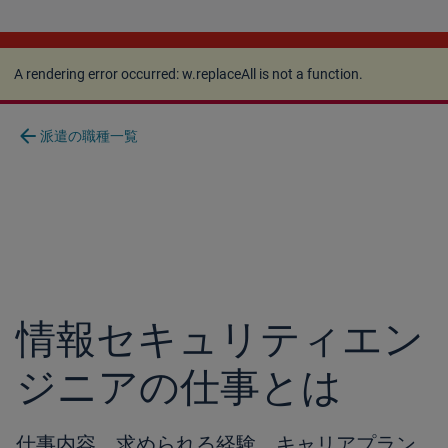
A rendering error occurred:
w.replaceAll is not a
function
.
A rendering error occurred:
w.replaceAll is not a function
.
arrow_back
派遣の職種一覧
情報セキュリティエン
ジニアの仕事とは
仕事内容、求められる経験、キャリアプラン