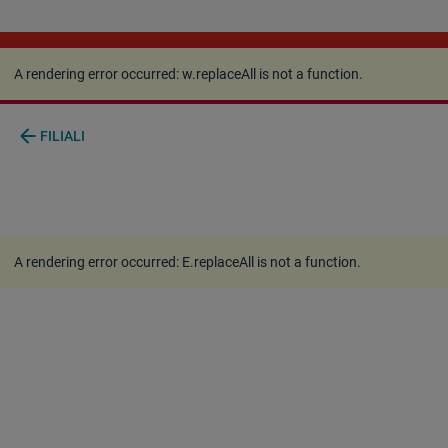
A rendering error occurred:
w.replaceAll is not a
function
.
A rendering error occurred:
w.replaceAll is not a function
.
arrow_back
FILIALI
A rendering error occurred:
E.replaceAll is not a function
.