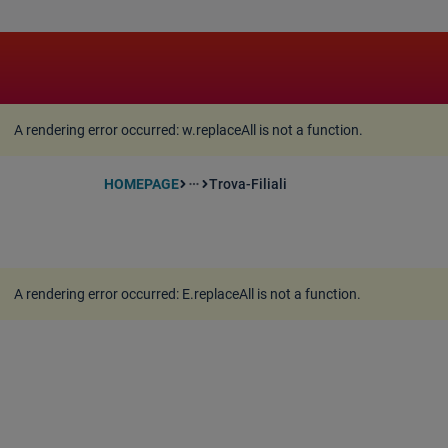
A rendering error occurred:
w.replaceAll is not a function
A rendering error occurred:
w.replaceAll is not a function
.
HOMEPAGE
Trova-Filiali
more_horiz
A rendering error occurred:
E.replaceAll is not a function
.