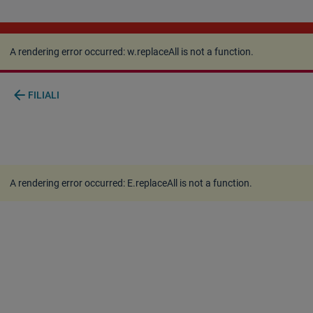
A rendering error occurred:
w.replaceAll is not a
function
.
A rendering error occurred:
w.replaceAll is not a function
.
arrow_back
FILIALI
A rendering error occurred:
E.replaceAll is not a function
.