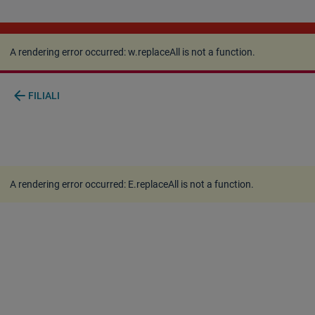
A rendering error occurred:
w.replaceAll is not a
function
.
A rendering error occurred:
w.replaceAll is not a function
.
arrow_back
FILIALI
A rendering error occurred:
E.replaceAll is not a function
.