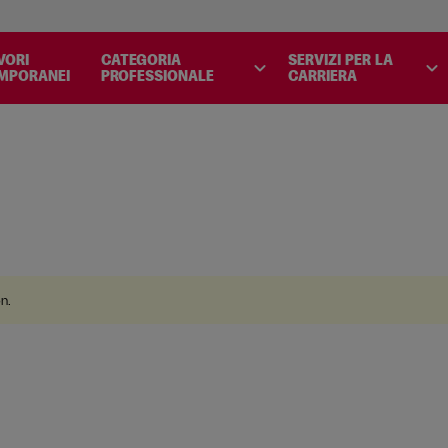
.
VORI
CATEGORIA
SERVIZI PER LA
expand_more
expand_more
MPORANEI
PROFESSIONALE
CARRIERA
on
.