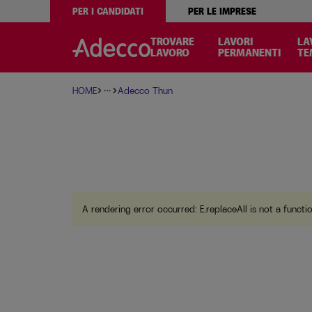
PER I CANDIDATI
PER LE IMPRESE
A rendering error occurred:
w.replaceAll is not a function
TROVARE
LAVORI
LA
LAVORO
PERMANENTI
TE
HOME
Adecco Thun
more_horiz
A rendering error occurred:
E.replaceAll is not a functi